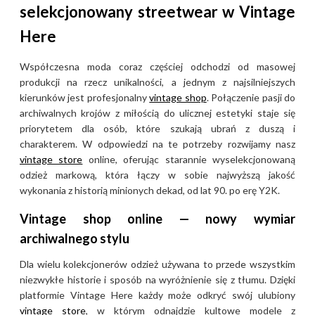
selekcjonowany streetwear w Vintage
Argentynie, gdzie utknął
Here
podczas wyprawy i podjął
pracę u lokalnego wytwórcy
Współczesna moda coraz częściej odchodzi od masowej
śpiworów. Dzięki
produkcji na rzecz unikalności, a jednym z najsilniejszych
autentyczności i wysokiej
kierunków jest profesjonalny
vintage shop
. Połączenie pasji do
jakości produktów, firma
archiwalnych krojów z miłością do ulicznej estetyki staje się
szybko przeniosła się z
priorytetem dla osób, które szukają ubrań z duszą i
poddasza do fabryki, budując
charakterem. W odpowiedzi na te potrzeby rozwijamy nasz
reputację producenta
vintage store
online, oferując starannie wyselekcjonowaną
uczciwego i wytrzymałego
odzież markową, która łączy w sobie najwyższą jakość
wykonania z historią minionych dekad, od lat 90. po erę Y2K.
ekwipunku dla alpinistów.
Vintage shop online — nowy wymiar
W latach 90. Rab rozszerzył
archiwalnego stylu
ofertę o zaawansowaną odzież
Dla wielu kolekcjonerów odzież używana to przede wszystkim
wyprawową, a na początku XXI
niezwykłe historie i sposób na wyróżnienie się z tłumu. Dzięki
wieku zaczął wdrażać
platformie Vintage Here każdy może odkryć swój ulubiony
innowacyjne, ultralekkie
vintage store
, w którym odnajdzie kultowe modele z