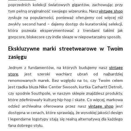
materiały. W 2003 roku
poprzednich kolekcji światowych gigantów, zachowując przy
założyciel przeszedł na
tym pełną oryginalność swojego wizerunku. Nasz
vintage shop
emeryturę, przekazując firmę w
zyskuje na popularności, ponieważ oferujemy coś więcej niż
ręce Equip Outdoor
zwykły second hand – dajemy dostęp do kuratorskiej selekcji,
Technologies, co pozwoliło na
która pozwala eksperymentować z trendami takimi jak
gorpcore, blokecore czy indie sleaze w niepowtarzalny sposób.
globalny rozwój marki przy
zachowaniu jej technicznego
Ekskluzywne marki streetwearowe w Twoim
dziedzictwa. Obecnie
zasięgu
archiwalne modele Rab z
ubiegłego wieku cieszą się
Jednym z fundamentów, na których budujemy nasz
vintage
store
, jest szeroki wachlarz ubrań od najbardziej
statusem poszukiwanych
renomowanych marek. Bez względu na to, czy Twoim celem
produktów vintage, cenionych
jest rzadka bluza Nike Center Swoosh, kurtka Carhartt Detroit,
przez kolekcjonerów za
czy spodnie Southpole, w naszym sklepie znajdziesz produkty,
legendarną trwałość brytyjskiej
które zdefiniowały kulturę hip-hop i skate. Co więcej, markowa
produkcji, dbałość o detale
odzież archiwalna oferowana przez nasz
vintage shop
jest
oraz niezawodność w
dostępna w cenach, które sprawiają, że wysokiej jakości design
ekstremalnych warunkach.
i legendarne logotypy stają się realną alternatywą dla każdego
fana dobrego stylu.