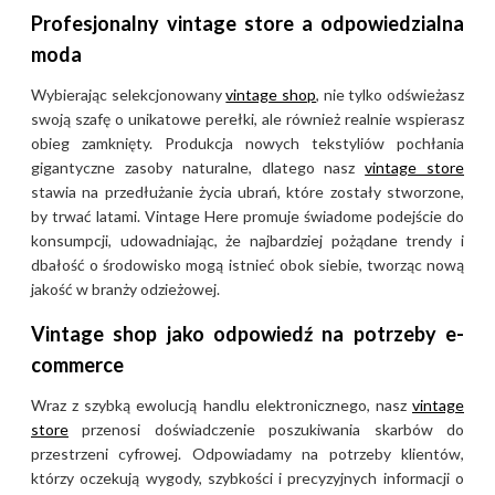
Ubrania Rab – co znajdziesz
Profesjonalny vintage store a odpowiedzialna
w Vintage Here
moda
W ofercie vintage brytyjskiej
Wybierając selekcjonowany
vintage shop
, nie tylko odświeżasz
swoją szafę o unikatowe perełki, ale również realnie wspierasz
marki Rab najczęściej można
obieg zamknięty. Produkcja nowych tekstyliów pochłania
znaleźć legendarne kurtki
gigantyczne zasoby naturalne, dlatego nasz
vintage store
puchowe, zaawansowane
stawia na przedłużanie życia ubrań, które zostały stworzone,
technicznie kurtki
by trwać latami. Vintage Here promuje świadome podejście do
przeciwdeszczowe z
konsumpcji, udowadniając, że najbardziej pożądane trendy i
membraną GORE-TEX oraz
dbałość o środowisko mogą istnieć obok siebie, tworząc nową
ciepłe bluzy i kurtki polarowe.
jakość w branży odzieżowej.
Miłośnicy outdooru cenią tę
Vintage shop jako odpowiedź na potrzeby e-
markę również za wytrzymałe
commerce
kamizelki (gilety), spodnie
trekkingowe oraz funkcjonalne
Wraz z szybką ewolucją handlu elektronicznego, nasz
vintage
koszulki techniczne, które
store
przenosi doświadczenie poszukiwania skarbów do
doskonale sprawdzają się w
przestrzeni cyfrowej. Odpowiadamy na potrzeby klientów,
którzy oczekują wygody, szybkości i precyzyjnych informacji o
trudnych warunkach. Każdy