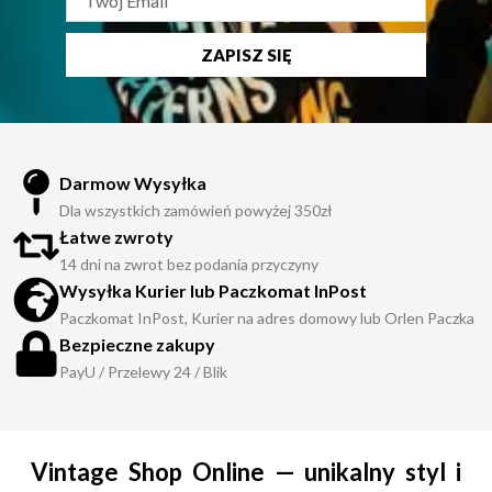
rodowodzie, który mimo
upływu lat zachowuje swoje
ZAPISZ SIĘ
właściwości izolacyjne i
surową, brytyjską estetykę
outdoorową.
Darmow Wysyłka
Historia marki Rab i jej
Dla wszystkich zamówień powyżej 350zł
rozwój
Łatwe zwroty
14 dni na zwrot bez podania przyczyny
Historia marki Rab rozpoczęła
Wysyłka Kurier lub Paczkomat InPost
się w 1981 roku w Sheffield,
Paczkomat InPost, Kurier na adres domowy lub Orlen Paczka
kiedy to szkocki wspinacz Rab
Bezpieczne zakupy
Carrington zaczął ręcznie
PayU / Przelewy 24 / Blik
wytwarzać śpiwory we
własnym domu. Doświadczenie
niezbędne do produkcji
odzieży puchowej zdobył on
Vintage Shop Online — unikalny styl i
kilka lat wcześniej w