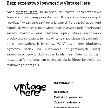
Bezpieczeństwo i pewność w Vintage Here
vintage to klasyczny styl
sportowy o technicznym
Nasz
vintage store
to miejsce, w którym bezpieczeństwo
charakterze, który doskonale
transakcji traktujemy priorytetowo. Korzystamy z najnowszych
wpisuje się w nurt gorpcore,
rozwiązań w zakresie szyfrowania danych i płatności, abyś mógł
skupić się wyłącznie na łowieniu najlepszych okazji. Przejrzyste
łącząc górską funkcjonalność z
zasady zwrotów oraz rzetelne opisy stanu zachowania
miejską wygodą. Ubrania te
produktów sprawiają, że nasz
vintage shop
cieszy się zaufaniem
najlepiej sprawdzają się
setek zadowolonych klientów. W Vintage Here kładziemy
podczas wypraw
ogromny nacisk na budowanie długofalowych relacji,
wysokogórskich, trekkingu
zapewniając spokój ducha przy każdym zamówieniu, co czyni
oraz zimowych aktywności, ale
naszą platformę idealnym miejscem dla każdego kolekcjonera
dzięki swojej legendarnej
markowego vintage’u.
trwałości i minimalistycznemu
designowi są także
doskonałym wyborem do
INFORMACJE
codziennych, technicznych
Regulamin
stylizacji w przestrzeni
Polityka Prywatności
miejskiej.
Zwroty i reklamacje
Dostawa i płatność