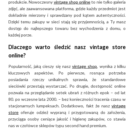
produkcie. Nowoczesny
vintage shop online
to nie tylko galeria
element garderoby dostępny w
zdjęć, ale zaawansowana platforma, gdzie każdy przedmiot jest
Vintage Here jest starannie
dokładnie mierzony i sprawdzany pod kątem autentyczności.
selekcjonowany, co zapewnia
Dzięki temu zakupy w sieci stają się przyjemnością, a Ty masz
jego unikalność oraz najwyższą
dostęp do najlepszego towaru bez wychodzenia z domu, o
jakość wykonania.
każdej porze.
Dlaczego warto śledzić nasz vintage store
Dla kogo i na jakie okazje –
online?
styl Rab
Popularność, jaką cieszy się nasz
vintage shop
, wynika z kilku
Odzież marki Rab jest
kluczowych aspektów. Po pierwsze, rosnąca potrzeba
skierowana przede wszystkim
posiadania rzeczy unikalnych sprawia, że standardowe
sieciówki przestają wystarczać. Po drugie, dostępność online
do profesjonalnych wspinaczy,
pozwala na przeglądanie setek ubrań z różnych epok – od lat
alpinistów oraz wymagających
80. po wczesne lata 2000. – bez konieczności tracenia czasu w
miłośników outdooru, którzy
stacjonarnych lumpeksach. Dodatkowo, fakt że nasz
vintage
potrzebują niezawodnej
store
oferuje odzież wypraną i przygotowaną do założenia,
ochrony w najbardziej
przyciąga osoby ceniące jakość i higienę zakupów, co stawia
ekstremalnych warunkach
nas w czołówce sklepów typu second hand premium.
pogodowych. W wydaniu