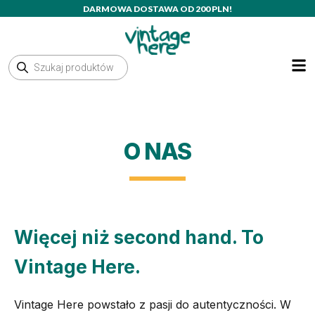
Przejdź
DARMOWA DOSTAWA OD 200 PLN!
do
treści
Wyszukiwarka
produktów
O NAS
Więcej niż second hand. To
Vintage Here.
Vintage Here powstało z pasji do autentyczności. W