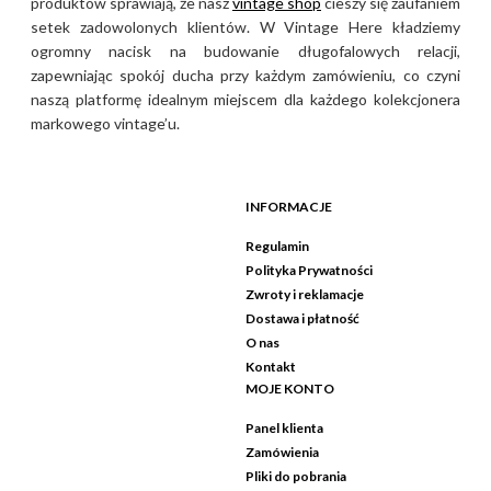
produktów sprawiają, że nasz
vintage shop
cieszy się zaufaniem
setek zadowolonych klientów. W Vintage Here kładziemy
ogromny nacisk na budowanie długofalowych relacji,
zapewniając spokój ducha przy każdym zamówieniu, co czyni
naszą platformę idealnym miejscem dla każdego kolekcjonera
markowego vintage’u.
INFORMACJE
Regulamin
Polityka Prywatności
Zwroty i reklamacje
Dostawa i płatność
O nas
Kontakt
MOJE KONTO
Panel klienta
Zamówienia
Pliki do pobrania