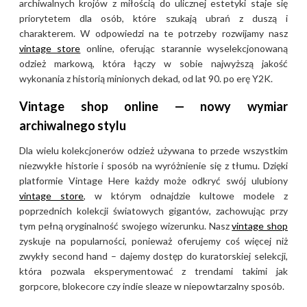
archiwalnych krojów z miłością do ulicznej estetyki staje się
priorytetem dla osób, które szukają ubrań z duszą i
charakterem. W odpowiedzi na te potrzeby rozwijamy nasz
vintage store
online, oferując starannie wyselekcjonowaną
odzież markową, która łączy w sobie najwyższą jakość
wykonania z historią minionych dekad, od lat 90. po erę Y2K.
Vintage shop online — nowy wymiar
archiwalnego stylu
Dla wielu kolekcjonerów odzież używana to przede wszystkim
niezwykłe historie i sposób na wyróżnienie się z tłumu. Dzięki
platformie Vintage Here każdy może odkryć swój ulubiony
vintage store
, w którym odnajdzie kultowe modele z
poprzednich kolekcji światowych gigantów, zachowując przy
tym pełną oryginalność swojego wizerunku. Nasz
vintage shop
zyskuje na popularności, ponieważ oferujemy coś więcej niż
zwykły second hand – dajemy dostęp do kuratorskiej selekcji,
która pozwala eksperymentować z trendami takimi jak
gorpcore, blokecore czy indie sleaze w niepowtarzalny sposób.