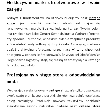
Ekskluzywne marki streetwearowe w Twoim
zasięgu
Jednym z fundamentów, na których budujemy nasz
vintage
store
, jest szeroki wachlarz ubrań od najbardziej
renomowanych marek. Bez względu na to, czy Twoim celem
jest rzadka bluza Nike Center Swoosh, kurtka Carhartt Detroit,
czy spodnie Southpole, w naszym sklepie znajdziesz produkty,
które zdefiniowały kulturę hip-hop i skate. Co więcej, markowa
odzież archiwalna oferowana przez nasz
vintage shop
jest
dostępna w cenach, które sprawiają, że wysokiej jakości design
i legendarne logotypy stają się realną alternatywą dla każdego
fana dobrego stylu.
Profesjonalny vintage store a odpowiedzialna
moda
Wybierając selekcjonowany
vintage shop
, nie tylko odświeżasz
swoją szafę o unikatowe perełki, ale również realnie wspierasz
obieg zamknięty. Produkcja nowych tekstyliów pochłania
gigantyczne zasoby naturalne, dlatego nasz
vintage store