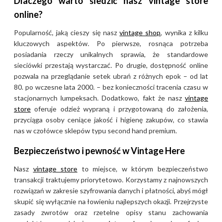
Dlaczego warto śledzić nasz vintage store
online?
Popularność, jaką cieszy się nasz
vintage shop
, wynika z kilku
kluczowych aspektów. Po pierwsze, rosnąca potrzeba
posiadania rzeczy unikalnych sprawia, że standardowe
sieciówki przestają wystarczać. Po drugie, dostępność online
pozwala na przeglądanie setek ubrań z różnych epok – od lat
80. po wczesne lata 2000. – bez konieczności tracenia czasu w
stacjonarnych lumpeksach. Dodatkowo, fakt że nasz
vintage
store
oferuje odzież wypraną i przygotowaną do założenia,
przyciąga osoby ceniące jakość i higienę zakupów, co stawia
nas w czołówce sklepów typu second hand premium.
Bezpieczeństwo i pewność w Vintage Here
Nasz
vintage store
to miejsce, w którym bezpieczeństwo
transakcji traktujemy priorytetowo. Korzystamy z najnowszych
rozwiązań w zakresie szyfrowania danych i płatności, abyś mógł
skupić się wyłącznie na łowieniu najlepszych okazji. Przejrzyste
zasady zwrotów oraz rzetelne opisy stanu zachowania