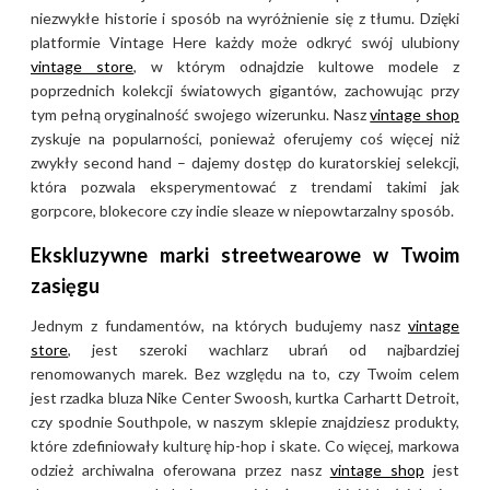
Historia marki Calvin Klein i
niezwykłe historie i sposób na wyróżnienie się z tłumu. Dzięki
jej rozwój
platformie Vintage Here każdy może odkryć swój ulubiony
vintage store
, w którym odnajdzie kultowe modele z
Historia marki Calvin Klein
poprzednich kolekcji światowych gigantów, zachowując przy
rozpoczęła się w 1968 roku w
tym pełną oryginalność swojego wizerunku. Nasz
vintage shop
Nowym Jorku, kiedy to
zyskuje na popularności, ponieważ oferujemy coś więcej niż
projektant wraz z przyjacielem
zwykły second hand – dajemy dostęp do kuratorskiej selekcji,
która pozwala eksperymentować z trendami takimi jak
Barrym Schwartzem założył
gorpcore, blokecore czy indie sleaze w niepowtarzalny sposób.
firmę produkującą początkowo
płaszcze i kostiumy.
Ekskluzywne marki streetwearowe w Twoim
Kluczowym momentem lat 70.
zasięgu
było wprowadzenie na rynek
Jednym z fundamentów, na których budujemy nasz
vintage
jeansów z nazwiskiem
store
, jest szeroki wachlarz ubrań od najbardziej
projektanta na tylnej kieszeni,
renomowanych marek. Bez względu na to, czy Twoim celem
co zrewolucjonizowało rynek
jest rzadka bluza Nike Center Swoosh, kurtka Carhartt Detroit,
denimu i uczyniło z nich
czy spodnie Southpole, w naszym sklepie znajdziesz produkty,
przedmiot pożądania. W latach
które zdefiniowały kulturę hip-hop i skate. Co więcej, markowa
80. marka umocniła swoją
odzież archiwalna oferowana przez nasz
vintage shop
jest