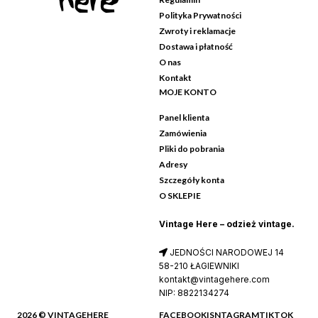
ponadczasowy design. W
Polityka Prywatności
wydaniu vintage marka ta
Zwroty i reklamacje
Dostawa i płatność
najlepiej definiuje styl elegant
O nas
vintage oraz estetykę quiet
Kontakt
luxury, choć jej kultowe linie
MOJE KONTO
jeansowe i bielizna doskonale
Panel klienta
wpisują się również w ramy
Zamówienia
lifestylowego streetwearu.
Pliki do pobrania
Ubrania te są idealnym
Adresy
wyborem na okazje
Szczegóły konta
wymagające nienagannego,
O SKLEPIE
profesjonalnego wyglądu, takie
Vintage Here – odzież vintage.
jak spotkania biznesowe czy
oficjalne kolacje, ale dzięki
JEDNOŚCI NARODOWEJ 14
swojej prostocie świetnie
58-210 ŁAGIEWNIKI
sprawdzają się także w
kontakt@vintagehere.com
NIP: 8822134274
codziennych, miejskich
stylizacjach. To propozycja dla
2026 © VINTAGEHERE
FACEBOOK
ISNTAGRAM
TIKTOK