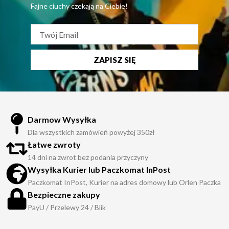
Fajne ciuchy czekają na Ciebie!
logowanym pasem, która stała
się nieodłącznym elementem
popkultury lat 90.
Styl Calvin Klein to
ZAPISZ SIĘ
kwintesencja nowoczesnego
minimalizmu, oparta na
wysokiej jakości materiałach
takich jak jedwab, wełna czy
Darmow Wysyłka
wysokogatunkowa bawełna,
Dla wszystkich zamówień powyżej 350zł
najczęściej w odcieniach bieli,
Łatwe zwroty
czerni, szarości i beżu. Do
14 dni na zwrot bez podania przyczyny
najbardziej pożądanych
Wysyłka Kurier lub Paczkomat InPost
projektów vintage należą
Paczkomat InPost, Kurier na adres domowy lub Orlen Paczka
klasyczne jeansy o prostym
Bezpieczne zakupy
kroju, minimalistyczne t-shirty
PayU / Przelewy 24 / Blik
z logo cK, a także ubrania z linii
Calvin Klein Collection, które