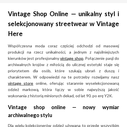
definiowały nurt quiet luxury na
długo przed jego obecną
Vintage Shop Online — unikalny styl i
popularnością. W latach 90.
selekcjonowany streetwear w Vintage
marka stała się również twarzą
Here
stylu unisex, wprowadzając
zapach CK One i promując
Współczesna moda coraz częściej odchodzi od masowej
sylwetki, które zacierały
produkcji na rzecz unikalności, a jednym z najsilniejszych
granice między modą męską a
kierunków jest profesjonalny
vintage shop
. Połączenie pasji do
damską. Inwestycja w vintage
archiwalnych krojów z miłością do ulicznej estetyki staje się
Calvin Klein to gwarancja
priorytetem dla osób, które szukają ubrań z duszą i
posiadania ponadczasowych
charakterem. W odpowiedzi na te potrzeby rozwijamy nasz
elementów garderoby, które
vintage store
online, oferując starannie wyselekcjonowaną
odzież markową, która łączy w sobie najwyższą jakość
mimo upływu dekad nie tracą
wykonania z historią minionych dekad, od lat 90. po erę Y2K.
na aktualności i są
wyznacznikiem nienagannego,
Vintage shop online — nowy wymiar
nowojorskiego stylu.
archiwalnego stylu
Dla wielu kolekcjonerów odzież używana to przede wszystkim