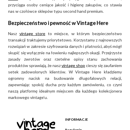
drugiej ręki cenią te produkty
przyciąga osoby ceniące jakość i higienę zakupów, co stawia
za ich ponadczasowy design i
nas w czołówce sklepów typu second hand premium.
wysoką jakość materiałów,
Bezpieczeństwo i pewność w Vintage Here
które zdefiniowały
amerykański minimalizm lat 90.
Nasz
vintage store
to miejsce, w którym bezpieczeństwo
Każdy element garderoby
transakcji traktujemy priorytetowo. Korzystamy z najnowszych
rozwiązań w zakresie szyfrowania danych i płatności, abyś mógł
dostępny w Vintage Here jest
skupić się wyłącznie na łowieniu najlepszych okazji. Przejrzyste
starannie selekcjonowany, co
zasady zwrotów oraz rzetelne opisy stanu zachowania
zapewnia jego unikalność oraz
produktów sprawiają, że nasz
vintage shop
cieszy się zaufaniem
doskonały stan zachowania.
setek zadowolonych klientów. W Vintage Here kładziemy
ogromny nacisk na budowanie długofalowych relacji,
Dla kogo i na jakie okazje –
zapewniając spokój ducha przy każdym zamówieniu, co czyni
naszą platformę idealnym miejscem dla każdego kolekcjonera
styl Calvin Klein
markowego vintage’u.
Odzież Calvin Klein jest
skierowana do osób ceniących
INFORMACJE
minimalistyczny luksus,
nowoczesną elegancję oraz
Regulamin