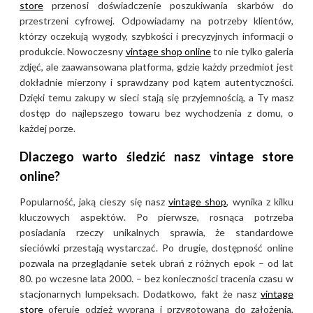
początku lat 2000. cieszą się
store
przenosi doświadczenie poszukiwania skarbów do
przestrzeni cyfrowej. Odpowiadamy na potrzeby klientów,
statusem kultowego vintage,
którzy oczekują wygody, szybkości i precyzyjnych informacji o
będąc symbolem
produkcie. Nowoczesny
vintage shop online
to nie tylko galeria
amerykańskiego minimalizmu i
zdjęć, ale zaawansowana platforma, gdzie każdy przedmiot jest
najwyższej jakości krawiectwa
dokładnie mierzony i sprawdzany pod kątem autentyczności.
tamtej epoki.
Dzięki temu zakupy w sieci stają się przyjemnością, a Ty masz
dostęp do najlepszego towaru bez wychodzenia z domu, o
Ubrania Calvin Klein – co
każdej porze.
znajdziesz w Vintage Here
Dlaczego warto śledzić nasz vintage store
online?
W ofercie vintage marki Calvin
Klein najczęściej można znaleźć
Popularność, jaką cieszy się nasz
vintage shop
, wynika z kilku
kultowe jeansy o prostym
kluczowych aspektów. Po pierwsze, rosnąca potrzeba
posiadania rzeczy unikalnych sprawia, że standardowe
kroju, minimalistyczne t-shirty
sieciówki przestają wystarczać. Po drugie, dostępność online
z charakterystycznym logo,
pozwala na przeglądanie setek ubrań z różnych epok – od lat
klasyczne bluzy oraz
80. po wczesne lata 2000. – bez konieczności tracenia czasu w
eleganckie koszule i kurtki
stacjonarnych lumpeksach. Dodatkowo, fakt że nasz
vintage
denimowe. Miłośnicy mody z
store
oferuje odzież wypraną i przygotowaną do założenia,