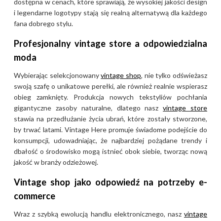
pozycję dzięki prowokacyjnym
dostępna w cenach, które sprawiają, że wysokiej jakości design
kampaniom reklamowym oraz
i legendarne logotypy stają się realną alternatywą dla każdego
fana dobrego stylu.
sukcesowi linii bielizny i
perfum, takich jak Obsession.
Profesjonalny vintage store a odpowiedzialna
moda
Lata 90. to era absolutnego
Wybierając selekcjonowany
vintage shop
, nie tylko odświeżasz
minimalizmu i stylu „heroin
swoją szafę o unikatowe perełki, ale również realnie wspierasz
chic”, którego twarzą stała się
obieg zamknięty. Produkcja nowych tekstyliów pochłania
Kate Moss, a zapach CK One
gigantyczne zasoby naturalne, dlatego nasz
vintage store
zdefiniował pokolenie jako
stawia na przedłużanie życia ubrań, które zostały stworzone,
pierwszy popularny aromat
by trwać latami. Vintage Here promuje świadome podejście do
unisex. Po przejęciu przez PVH
konsumpcji, udowadniając, że najbardziej pożądane trendy i
Corp. w 2003 roku, marka
dbałość o środowisko mogą istnieć obok siebie, tworząc nową
kontynuowała globalną
jakość w branży odzieżowej.
ekspansję, pozostając wierną
Vintage shop jako odpowiedź na potrzeby e-
estetyce czystych linii i
commerce
nowoczesności. Obecnie
ubrania Calvin Klein z lat 90. i
Wraz z szybką ewolucją handlu elektronicznego, nasz
vintage