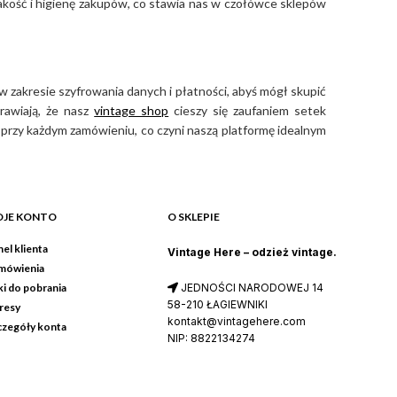
jakość i higienę zakupów, co stawia nas w czołówce sklepów
 zakresie szyfrowania danych i płatności, abyś mógł skupić
rawiają, że nasz
vintage shop
cieszy się zaufaniem setek
przy każdym zamówieniu, co czyni naszą platformę idealnym
JE KONTO
O SKLEPIE
el klienta
Vintage Here – odzież vintage.
mówienia
ki do pobrania
JEDNOŚCI NARODOWEJ 14
58-210 ŁAGIEWNIKI
resy
kontakt@vintagehere.com
czegóły konta
NIP: 8822134274