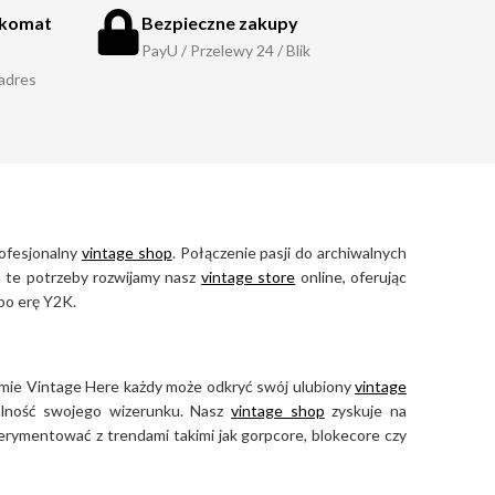
zkomat
Bezpieczne zakupy
PayU / Przelewy 24 / Blik
 adres
rofesjonalny
vintage shop
. Połączenie pasji do archiwalnych
na te potrzeby rozwijamy nasz
vintage store
online, oferując
po erę Y2K.
ormie Vintage Here każdy może odkryć swój ulubiony
vintage
alność swojego wizerunku. Nasz
vintage shop
zyskuje na
perymentować z trendami takimi jak gorpcore, blokecore czy