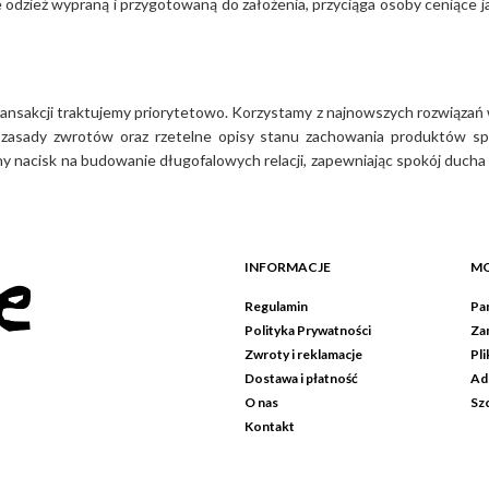
 odzież wypraną i przygotowaną do założenia, przyciąga osoby ceniące 
 swojej szafy o kultowe projekty
nsakcji traktujemy priorytetowo. Korzystamy z najnowszych rozwiązań w
te zasady zwrotów oraz rzetelne opisy stanu zachowania produktów sp
nacisk na budowanie długofalowych relacji, zapewniając spokój ducha 
INFORMACJE
MO
Regulamin
Pan
Polityka Prywatności
Za
Zwroty i reklamacje
Pli
Dostawa i płatność
Ad
O nas
Sz
Kontakt