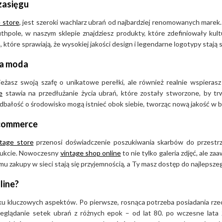
zasięgu
li, które wyróżniają się na tle
styl
 store
, jest szeroki wachlarz ubrań od najbardziej renomowanych marek.
hpole, w naszym sklepie znajdziesz produkty, które zdefiniowały kult
e
które sprawiają, że wysokiej jakości design i legendarne logotypy stają 
na moda
korzystaj z wyszukiwarki na
w wyszukiwania, aby precyzyjnie
wieżasz swoją szafę o unikatowe perełki, ale również realnie wspieras
bór idealnego produktu. Po
e
stawia na przedłużanie życia ubrań, które zostały stworzone, by t
mówienia, skorzystaj z naszej
 dbałość o środowisko mogą istnieć obok siebie, tworząc nową jakość w 
a vintage dotrą do Ciebie w
-commerce
ntage store
przenosi doświadczenie poszukiwania skarbów do przestrz
odukcie. Nowoczesny
vintage shop online
to nie tylko galeria zdjęć, ale 
u zakupy w sieci stają się przyjemnością, a Ty masz dostęp do najlepsz
olucjonizowała rynek jeansów,
line?
ej sylwetki. Inwestycja w
ilku kluczowych aspektów. Po pierwsze, rosnąca potrzeba posiadania rze
, zmysłowego stylu oraz
zeglądanie setek ubrań z różnych epok – od lat 80. po wczesne lata 
zasu. Zapraszamy do odkrycia