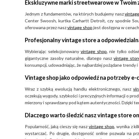
Ekskluzywne marki streetwearowe w Twoim 
– Dostęp do unikalnych, odważnych krojów i rzadkich mode
współczesnej mody masowej i podkreślają indywidualny 
Jednym z fundamentów, na których budujemy nasz
vintage
Center Swoosh, kurtka Carhartt Detroit, czy spodnie Sout
Jak i gdzie kupić ubrania Miss Sixty w Vintage Her
oferowana przez nasz
vintage shop
jest dostępna w cenach, 
Profesjonalny vintage store a odpowiedzial
Aby znaleźć i kupić ubrania Miss Sixty w Vintage Here, s
stronie głównej lub przejdź do sekcji marek. Użyj filtró
Wybierając selekcjonowany
vintage shop
, nie tylko odś
określić rozmiar, stan oraz rodzaj odzieży, co ułatwi wy
gigantyczne zasoby naturalne, dlatego nasz
vintage stor
dodaniu wybranych ubrań do koszyka i sfinalizowaniu za
konsumpcji, udowadniając, że najbardziej pożądane trendy i
szybkiej wysyłki, dzięki której Twoje markowe znalezisk
Vintage shop jako odpowiedź na potrzeby e
krótkim czasie.
Wraz z szybką ewolucją handlu elektronicznego, nasz
vi
oczekują wygody, szybkości i precyzyjnych informacji o pr
Miss Sixty – marka, którą warto mieć w szafie
mierzony i sprawdzany pod kątem autentyczności. Dzięki tem
Miss Sixty to włoska ikona lat 90. i ery Y2K, która zrew
Dlaczego warto śledzić nasz vintage store on
tworząc pierwsze modele idealnie dopasowane do kobiec
Popularność, jaką cieszy się nasz
vintage shop
, wynika z k
vintage’owe produkty tej marki to gwarancja unikalnego
wystarczać. Po drugie, dostępność online pozwala na pr
najwyższej jakości wykonania, która przetrwała próbę c