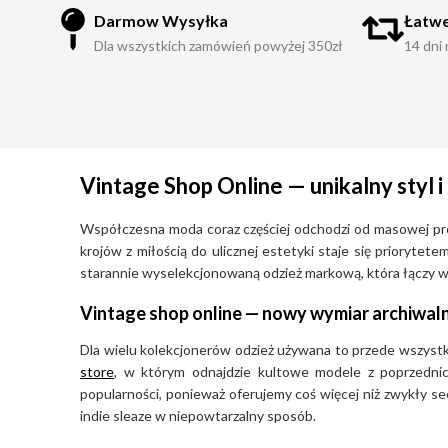
selekcjonowany, co gwarantuje jego unikalność oraz wys
Darmow Wysyłka
Łatwe
Dla wszystkich zamówień powyżej 350zł
14 dni
Dla kogo i na jakie okazje – styl Miss Sixty
Odzież Miss Sixty jest skierowana do pewnych siebie kob
90. i ery Y2K oraz poszukują ubrań podkreślających sylw
Produkty te idealnie wpisują się w odważny styl streetwe
doskonale sprawdzając się zarówno w codziennych, miejski
Vintage Shop Online — unikalny styl
wieczorne wyjścia czy imprezy w klimacie retro. Marka,
Współczesna moda coraz częściej odchodzi od masowej produ
do denimu, oferuje fasony łączące włoski szyk z nowo
krojów z miłością do ulicznej estetyki staje się prioryte
charakterem.
starannie wyselekcjonowaną odzież markową, która łączy w s
Dlaczego warto wybierać Miss Sixty w sklepie vin
Vintage shop online — nowy wymiar archiwal
Dla wielu kolekcjonerów odzież używana to przede wszystki
– Znaczne oszczędności finansowe, pozwalające na zaku
store
, w którym odnajdzie kultowe modele z poprzedni
odzieży premium w ułamku ich pierwotnej ceny rynkowej
popularności, ponieważ oferujemy coś więcej niż zwykły se
– Wyższa jakość wykonania archiwalnych kolekcji z lat 90
indie sleaze w niepowtarzalny sposób.
się starannym krawiectwem oraz trwałymi materiałami