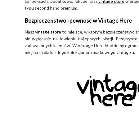
lumpeksach. Dodatkowo, fakt że nasz
vintage store
oferuje
naszej kolekcji Miss Sixty w Vintage Here i wzbogacenia
typu second hand premium.
z duszą retro.
Bezpieczeństwo i pewność w Vintage Here
Nasz
vintage store
to miejsce, w którym bezpieczeństwo tra
się wyłącznie na łowieniu najlepszych okazji. Przejrzys
zadowolonych klientów. W Vintage Here kładziemy ogromny 
miejscem dla każdego kolekcjonera markowego vintage’u.