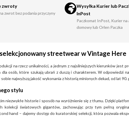
oką jakość wykonania.
 zwroty
Wysyłka Kurier lub Pac
 na zwrot bez podania przyczyny
InPost
Paczkomat InPost, Kurier na
domowy lub Orlen Paczka
iet, które kochają estetykę lat
etkę z nutą buntowniczej energii.
ar oraz kobiecy vintage,
ch stylizacjach, jak i na
 i selekcjonowany streetwear w Vintage Here
 znana z rewolucyjnego podejścia
kcji na rzecz unikalności, a jednym z najsilniejszych kierunków jest p
czesnym, młodzieżowym
tem dla osób, które szukają ubrań z duszą i charakterem. W odpowiedzi 
obie najwyższą jakość wykonania z historią minionych dekad, od lat 90. 
tage?
nego stylu
m niezwykłe historie i sposób na wyróżnienie się z tłumu. Dzięki platf
p kultowego włoskiego jeansu i
ch kolekcji światowych gigantów, zachowując przy tym pełną orygin
cond hand – dajemy dostęp do kuratorskiej selekcji, która pozwala eks
. i ery Y2K, które charakteryzują