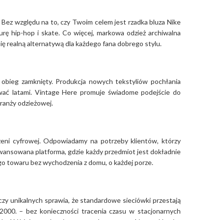
 Bez względu na to, czy Twoim celem jest rzadka bluza Nike
urę hip-hop i skate. Co więcej, markowa odzież archiwalna
się realną alternatywą dla każdego fana dobrego stylu.
z obieg zamknięty. Produkcja nowych tekstyliów pochłania
rwać latami. Vintage Here promuje świadome podejście do
branży odzieżowej.
eni cyfrowej. Odpowiadamy na potrzeby klientów, którzy
zaawansowana platforma, gdzie każdy przedmiot jest dokładnie
ego towaru bez wychodzenia z domu, o każdej porze.
czy unikalnych sprawia, że standardowe sieciówki przestają
2000. – bez konieczności tracenia czasu w stacjonarnych