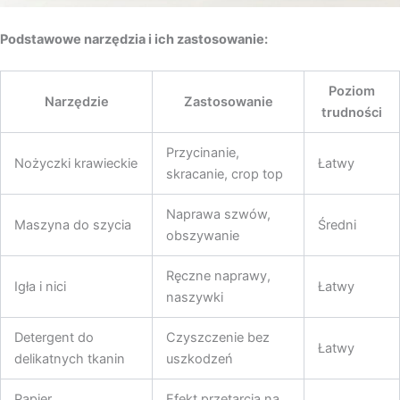
Podstawowe narzędzia i ich zastosowanie:
Poziom
Narzędzie
Zastosowanie
trudności
Przycinanie,
Nożyczki krawieckie
Łatwy
skracanie, crop top
Naprawa szwów,
Maszyna do szycia
Średni
obszywanie
Ręczne naprawy,
Igła i nici
Łatwy
naszywki
Detergent do
Czyszczenie bez
Łatwy
delikatnych tkanin
uszkodzeń
Papier
Efekt przetarcia na