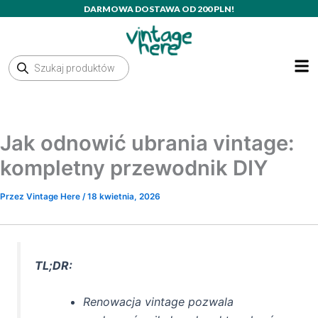
Przejdź
DARMOWA DOSTAWA OD 200 PLN!
do
treści
Wyszukiwarka
produktów
Jak odnowić ubrania vintage:
kompletny przewodnik DIY
Przez
Vintage Here
/
18 kwietnia, 2026
TL;DR:
Renowacja vintage pozwala