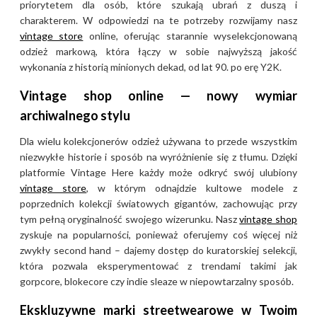
priorytetem dla osób, które szukają ubrań z duszą i
charakterem. W odpowiedzi na te potrzeby rozwijamy nasz
vintage store
online, oferując starannie wyselekcjonowaną
odzież markową, która łączy w sobie najwyższą jakość
wykonania z historią minionych dekad, od lat 90. po erę Y2K.
Vintage shop online — nowy wymiar
archiwalnego stylu
Dla wielu kolekcjonerów odzież używana to przede wszystkim
niezwykłe historie i sposób na wyróżnienie się z tłumu. Dzięki
platformie Vintage Here każdy może odkryć swój ulubiony
vintage store
, w którym odnajdzie kultowe modele z
poprzednich kolekcji światowych gigantów, zachowując przy
tym pełną oryginalność swojego wizerunku. Nasz
vintage shop
zyskuje na popularności, ponieważ oferujemy coś więcej niż
zwykły second hand – dajemy dostęp do kuratorskiej selekcji,
która pozwala eksperymentować z trendami takimi jak
gorpcore, blokecore czy indie sleaze w niepowtarzalny sposób.
Ekskluzywne marki streetwearowe w Twoim