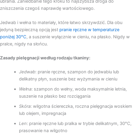
ubrania. Zaniedbanie tego kroku to najszybsza droga do
zniszczenia czegoś naprawdę wartościowego.
Jedwab i wełna to materiały, które łatwo skrzywdzić. Dla obu
jedyną bezpieczną opcją jest
pranie ręczne w temperaturze
poniżej 30°C
, a suszenie wyłącznie w cieniu, na płasko. Nigdy w
pralce, nigdy na słońcu.
Zasady pielęgnacji według rodzaju tkaniny:
Jedwab
: pranie ręczne, szampon do jedwabiu lub
delikatny płyn, suszenie bez wyżymania w cieniu
Wełna
: szampon do wełny, woda maksymalnie letnia,
suszenie na płasko bez rozciągania
Skóra
: wilgotna ściereczka, roczna pielęgnacja woskiem
lub olejem, impregnacja
Len
: pranie ręczne lub pralka w trybie delikatnym, 30°C,
prasowanie na wilgotno