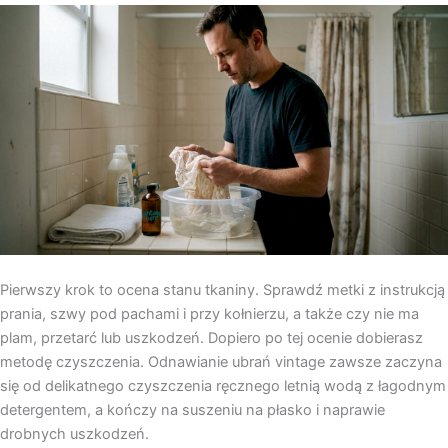
Pierwszy krok to ocena stanu tkaniny. Sprawdź metki z instrukcją
prania, szwy pod pachami i przy kołnierzu, a także czy nie ma
plam, przetarć lub uszkodzeń. Dopiero po tej ocenie dobierasz
metodę czyszczenia. Odnawianie ubrań vintage zawsze zaczyna
się od delikatnego czyszczenia ręcznego letnią wodą z łagodnym
detergentem, a kończy na suszeniu na płasko i naprawie
drobnych uszkodzeń.