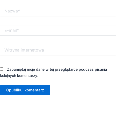
Nazwa*
E-
mail*
Witryna
internetowa
Zapamiętaj moje dane w tej przeglądarce podczas pisania
kolejnych komentarzy.