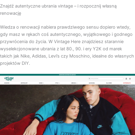
Znajdź autentyczne ubrania vintage – i rozpocznij własną
renowację
Wiedza o renowacji nabiera prawdziwego sensu dopiero wtedy,
gdy masz w rękach coś autentycznego, wyjątkowego i godnego
przywrócenia do życia. W Vintage Here znajdziesz starannie
wyselekcjonowane ubrania z lat 80., 90. i ery Y2K od marek
takich jak Nike, Adidas, Levi’s czy Moschino, idealne do własnych
projektów DIY.