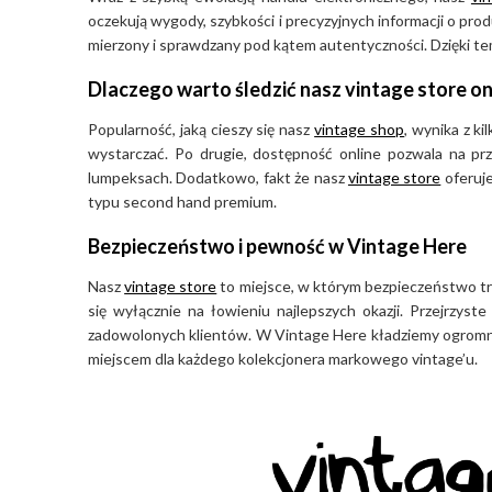
oczekują wygody, szybkości i precyzyjnych informacji o pr
mierzony i sprawdzany pod kątem autentyczności. Dzięki tem
Dlaczego warto śledzić nasz vintage store on
Popularność, jaką cieszy się nasz
vintage shop
, wynika z k
wystarczać. Po drugie, dostępność online pozwala na pr
lumpeksach. Dodatkowo, fakt że nasz
vintage store
oferuje
typu second hand premium.
Bezpieczeństwo i pewność w Vintage Here
Nasz
vintage store
to miejsce, w którym bezpieczeństwo tra
się wyłącznie na łowieniu najlepszych okazji. Przejrzys
zadowolonych klientów. W Vintage Here kładziemy ogromny 
miejscem dla każdego kolekcjonera markowego vintage’u.