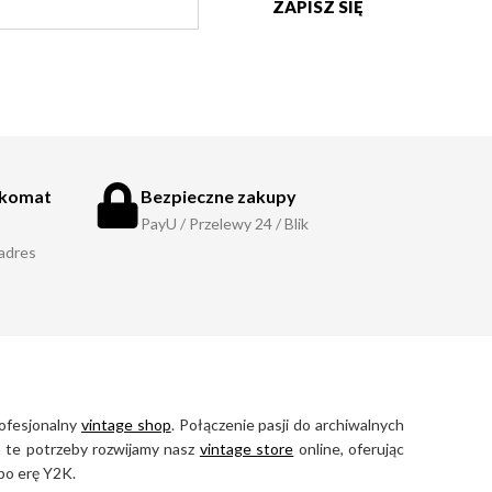
ZAPISZ SIĘ
zkomat
Bezpieczne zakupy
PayU / Przelewy 24 / Blik
 adres
rofesjonalny
vintage shop
. Połączenie pasji do archiwalnych
na te potrzeby rozwijamy nasz
vintage store
online, oferując
po erę Y2K.