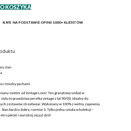
DO KOSZYKA
4.9/5
NA PODSTAWIE OPINII
1000+
KLIENTÓW
roduktu
ry stan
na
c
osc miedzy pachami
niany sweter od Vintage Love! Ten granatowy unikat w
stylu to prawdziwa perełka vintage z lat 90/00. Idealny do
nych zestawów streetwear. Wykonany w 100% z wełny, zapewnia
yl. Stan bardzo dobry, rozmiar S. Tylko jedna sztuka w kolekcji –
etro jakość i wyróżnij się już dziś!