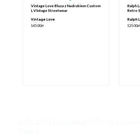
Vintage Love Bluza z Nadrukiem Custom
Ralph L
L Vintage Streetwear
Retro 
Vintage Love
Ralph 
145.00
zł
125.00
zł
20% zniżki na zakupy! Dołącz do ne
taniej.
Zapisz się na nasz newsletter i zaoszczędź 20% na pierwszych 