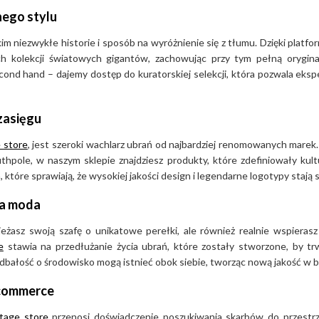
nego stylu
m niezwykłe historie i sposób na wyróżnienie się z tłumu. Dzięki platf
ch kolekcji światowych gigantów, zachowując przy tym pełną orygin
cond hand – dajemy dostęp do kuratorskiej selekcji, która pozwala eks
zasięgu
 store
, jest szeroki wachlarz ubrań od najbardziej renomowanych marek.
hpole, w naszym sklepie znajdziesz produkty, które zdefiniowały kult
które sprawiają, że wysokiej jakości design i legendarne logotypy stają 
na moda
wieżasz swoją szafę o unikatowe perełki, ale również realnie wspieras
e
stawia na przedłużanie życia ubrań, które zostały stworzone, by t
 dbałość o środowisko mogą istnieć obok siebie, tworząc nową jakość w 
-commerce
ntage store
przenosi doświadczenie poszukiwania skarbów do przestrz