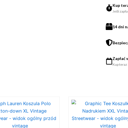
Kup tera
Jeśli zapł
14 dni 
Bezpiec
Zapłać w
Kup teraz 