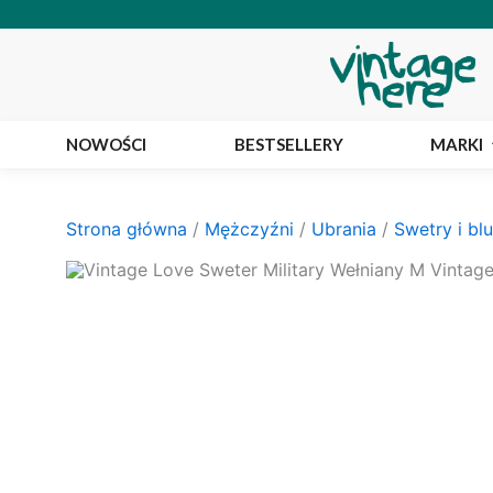
Przejdź
do
treści
NOWOŚCI
BESTSELLERY
MARKI
Strona główna
/
Mężczyźni
/
Ubrania
/
Swetry i bl