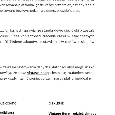
zaawansowana platforma, gdzie każdy przedmiot jest dokładnie
ego towaru bez wychodzenia z domu, o każdej porze.
czy unikalnych sprawia, że standardowe sieciówki przestają
2000. – bez konieczności tracenia czasu w stacjonarnych
jakość i higienę zakupów, co stawia nas w czołówce sklepów
 zakresie szyfrowania danych i płatności, abyś mógł skupić
rawiają, że nasz
vintage shop
cieszy się zaufaniem setek
przy każdym zamówieniu, co czyni naszą platformę idealnym
JE KONTO
O SKLEPIE
el klienta
Vintage Here – odzież vintage.