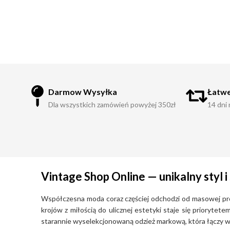
Fajne ciuchy czekają na Ciebie!
Darmow Wysyłka
Łatwe
Dla wszystkich zamówień powyżej 350zł
14 dni
Vintage Shop Online — unikalny styl
Współczesna moda coraz częściej odchodzi od masowej produ
krojów z miłością do ulicznej estetyki staje się prioryte
starannie wyselekcjonowaną odzież markową, która łączy w s