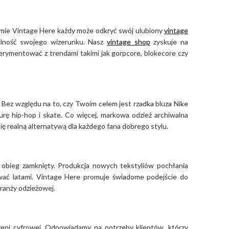
ormie Vintage Here każdy może odkryć swój ulubiony
vintage
alność swojego wizerunku. Nasz
vintage shop
zyskuje na
perymentować z trendami takimi jak gorpcore, blokecore czy
 Bez względu na to, czy Twoim celem jest rzadka bluza Nike
urę hip-hop i skate. Co więcej, markowa odzież archiwalna
się realną alternatywą dla każdego fana dobrego stylu.
z obieg zamknięty. Produkcja nowych tekstyliów pochłania
rwać latami. Vintage Here promuje świadome podejście do
branży odzieżowej.
eni cyfrowej. Odpowiadamy na potrzeby klientów, którzy