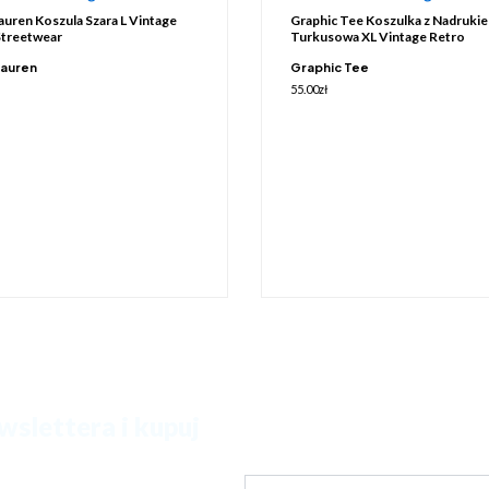
auren Koszula Szara L Vintage
Graphic Tee Koszulka z Nadruki
Streetwear
Turkusowa XL Vintage Retro
Lauren
Graphic Tee
55.00
zł
wslettera i kupuj
zakupach.