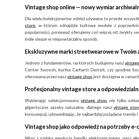
Vintage shop online — nowy wymiar archiwal
Dla wielu kolekcjonerów odzież używana to przede wszystki
store
, w którym odnajdzie kultowe modele z poprzedni
popularności, ponieważ oferujemy coś więcej niż zwykły se
indie sleaze w niepowtarzalny sposób.
Ekskluzywne marki streetwearowe w Twoim 
Jednym z fundamentów, na których budujemy nasz
vintage
Center Swoosh, kurtka Carhartt Detroit, czy spodnie Sout
oferowana przez nasz
vintage shop
jest dostępna w cenach, 
Profesjonalny vintage store a odpowiedzial
Wybierając selekcjonowany
vintage shop
, nie tylko odś
gigantyczne zasoby naturalne, dlatego nasz
vintage stor
konsumpcji, udowadniając, że najbardziej pożądane trendy i
Vintage shop jako odpowiedź na potrzeby e
Wraz z szybką ewolucją handlu elektronicznego, nasz
vi