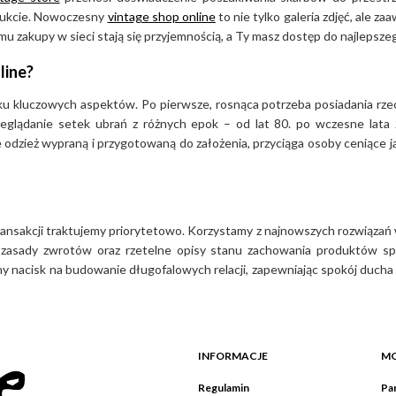
odukcie. Nowoczesny
vintage shop online
to nie tylko galeria zdjęć, ale 
u zakupy w sieci stają się przyjemnością, a Ty masz dostęp do najlepsz
line?
ilku kluczowych aspektów. Po pierwsze, rosnąca potrzeba posiadania rze
zeglądanie setek ubrań z różnych epok – od lat 80. po wczesne lata 
 odzież wypraną i przygotowaną do założenia, przyciąga osoby ceniące 
nsakcji traktujemy priorytetowo. Korzystamy z najnowszych rozwiązań w
te zasady zwrotów oraz rzetelne opisy stanu zachowania produktów sp
nacisk na budowanie długofalowych relacji, zapewniając spokój ducha 
INFORMACJE
MO
Regulamin
Pan