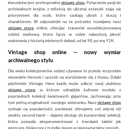
kierunków jest profesjonalny
vintage shop
. Połączenie pasji do
archiwalnych krojów z miłością do ulicznej estetyki staje się
priorytetem dla osób, które szukają ubrań z duszą i
charakterem. W odpowiedzi na te potrzeby rozwijamy nasz
vintage store
online, oferując starannie wyselekcjonowaną
odzież markową, która łączy w sobie najwyższą jakość
wykonania z historią minionych dekad, od lat 90. po erę Y2K.
Vintage shop online — nowy wymiar
archiwalnego stylu
Dla wielu kolekcjonerów odzież używana to przede wszystkim
niezwykłe historie i sposób na wyróżnienie się z tłumu. Dzięki
platformie Vintage Here każdy może odkryć swój ulubiony
vintage store
, w którym odnajdzie kultowe modele z
poprzednich kolekcji światowych gigantów, zachowując przy
tym pełną oryginalność swojego wizerunku. Nasz
vintage shop
zyskuje na popularności, ponieważ oferujemy coś więcej niż
zwykły second hand – dajemy dostęp do kuratorskiej selekcji,
która pozwala eksperymentować z trendami takimi jak
gorpcore, blokecore czy indie sleaze w niepowtarzalny sposób.