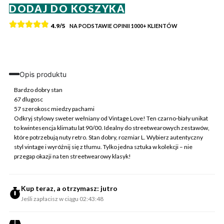
DODAJ DO KOSZYKA
Vintage
Love
4.9/5
NA PODSTAWIE OPINII
1000+
KLIENTÓW
Sweter
Wełniany
Czarno
Biały
L
Opis produktu
Vintage
Retro
Bardzo dobry stan
67 dlugosc
57 szerokosc miedzy pachami
Odkryj stylowy sweter wełniany od Vintage Love! Ten czarno-biały unikat
to kwintesencja klimatu lat 90/00. Idealny do streetwearowych zestawów,
które potrzebują nuty retro. Stan dobry, rozmiar L. Wybierz autentyczny
styl vintage i wyróżnij się z tłumu. Tylko jedna sztuka w kolekcji – nie
przegap okazji na ten streetwearowy klasyk!
Kup teraz, a otrzymasz: jutro
Jeśli zapłacisz w ciągu 02:43:48