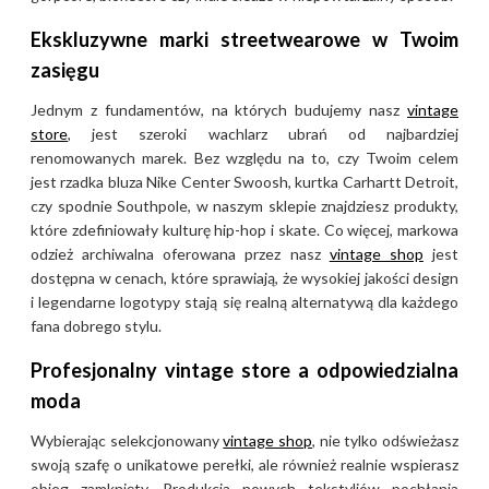
Ekskluzywne marki streetwearowe w Twoim
zasięgu
Jednym z fundamentów, na których budujemy nasz
vintage
store
, jest szeroki wachlarz ubrań od najbardziej
renomowanych marek. Bez względu na to, czy Twoim celem
jest rzadka bluza Nike Center Swoosh, kurtka Carhartt Detroit,
czy spodnie Southpole, w naszym sklepie znajdziesz produkty,
które zdefiniowały kulturę hip-hop i skate. Co więcej, markowa
odzież archiwalna oferowana przez nasz
vintage shop
jest
dostępna w cenach, które sprawiają, że wysokiej jakości design
i legendarne logotypy stają się realną alternatywą dla każdego
fana dobrego stylu.
Profesjonalny vintage store a odpowiedzialna
moda
Wybierając selekcjonowany
vintage shop
, nie tylko odświeżasz
swoją szafę o unikatowe perełki, ale również realnie wspierasz
obieg zamknięty. Produkcja nowych tekstyliów pochłania