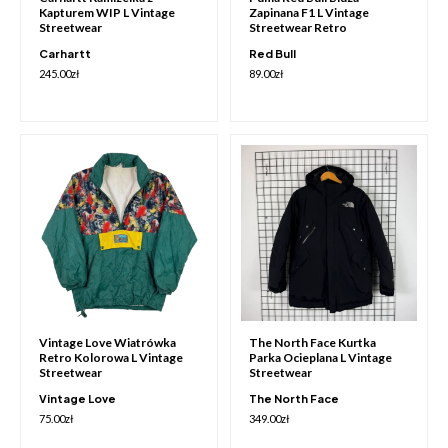
Kapturem WIP L Vintage
Zapinana F1 L Vintage
Streetwear
Streetwear Retro
Carhartt
Red Bull
245.00
zł
89.00
zł
Vintage Love Wiatrówka
The North Face Kurtka
Retro Kolorowa L Vintage
Parka Ocieplana L Vintage
Streetwear
Streetwear
Vintage Love
The North Face
75.00
zł
349.00
zł