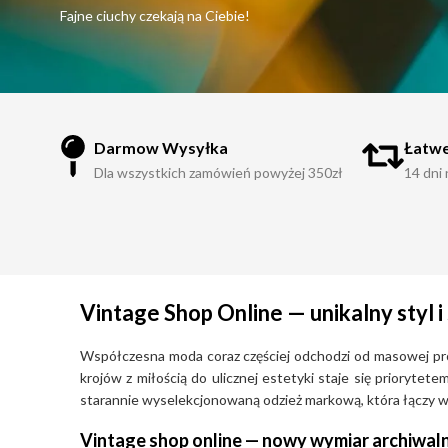
Fajne ciuchy czekają na Ciebie!
Darmow Wysyłka
Łatwe
Dla wszystkich zamówień powyżej 350zł
14 dni
Vintage Shop Online — unikalny styl
Współczesna moda coraz częściej odchodzi od masowej produ
krojów z miłością do ulicznej estetyki staje się prioryte
starannie wyselekcjonowaną odzież markową, która łączy w s
Vintage shop online — nowy wymiar archiwal