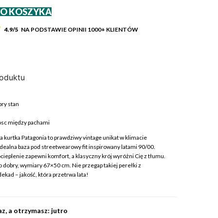
DO KOSZYKA
4.9/5
NA PODSTAWIE OPINII
1000+
KLIENTÓW
roduktu
ry stan
c
osc między pachami
wa kurtka Patagonia to prawdziwy vintage unikat w klimacie
Idealna baza pod streetwearowy fit inspirowany latami 90/00.
ieplenie zapewni komfort, a klasyczny krój wyróżni Cię z tłumu.
o dobry, wymiary 67×50 cm. Nie przegap takiej perełki z
ekad – jakość, która przetrwa lata!
z, a otrzymasz: jutro