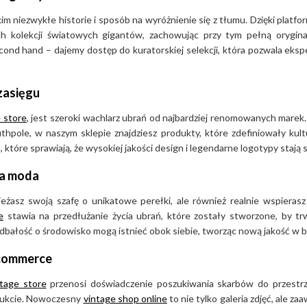
m niezwykłe historie i sposób na wyróżnienie się z tłumu. Dzięki platf
ch kolekcji światowych gigantów, zachowując przy tym pełną orygin
cond hand – dajemy dostęp do kuratorskiej selekcji, która pozwala eks
zasięgu
 store
, jest szeroki wachlarz ubrań od najbardziej renomowanych marek.
hpole, w naszym sklepie znajdziesz produkty, które zdefiniowały kult
które sprawiają, że wysokiej jakości design i legendarne logotypy stają 
na moda
wieżasz swoją szafę o unikatowe perełki, ale również realnie wspieras
e
stawia na przedłużanie życia ubrań, które zostały stworzone, by t
 dbałość o środowisko mogą istnieć obok siebie, tworząc nową jakość w 
-commerce
ntage store
przenosi doświadczenie poszukiwania skarbów do przestrz
odukcie. Nowoczesny
vintage shop online
to nie tylko galeria zdjęć, ale 