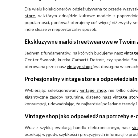
Dla wielu kolekcjonerów odzież używana to przede wszystki
store
, w którym odnajdzie kultowe modele z poprzedni
popularności, ponieważ oferujemy coś więcej niż zwykły se
indie sleaze w niepowtarzalny sposób.
Ekskluzywne marki streetwearowe w Twoim 
Jednym z fundamentów, na których budujemy nasz
vintage
Center Swoosh, kurtka Carhartt Detroit, czy spodnie Sout
oferowana przez nasz
vintage shop
jest dostępna w cenach, 
Profesjonalny vintage store a odpowiedzial
Wybierając selekcjonowany
vintage shop
, nie tylko odś
gigantyczne zasoby naturalne, dlatego nasz
vintage stor
konsumpcji, udowadniając, że najbardziej pożądane trendy i
Vintage shop jako odpowiedź na potrzeby e
Wraz z szybką ewolucją handlu elektronicznego, nasz
vi
oczekują wygody, szybkości i precyzyjnych informacji o pr