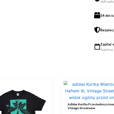
Jeśli zapł
14 dni 
Bezpiec
Zapłać w
Kup teraz 
Adidas Kurtka Przeciwdeszczowa
Vintage Streetwear