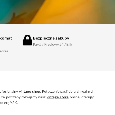
zkomat
Bezpieczne zakupy
PayU / Przelewy 24 / Blik
 adres
rofesjonalny
vintage shop
. Połączenie pasji do archiwalnych
na te potrzeby rozwijamy nasz
vintage store
online, oferując
po erę Y2K.