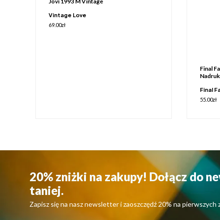
Jovi 1993 M Vintage
Vintage Love
69.00
zł
Final F
Nadruk
Final F
55.00
zł
20% zniżki na zakupy! Dołącz do ne
taniej.
Zapisz się na nasz newsletter i zaoszczędź 20% na pierwszych 