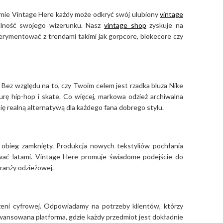
ormie Vintage Here każdy może odkryć swój ulubiony
vintage
alność swojego wizerunku. Nasz
vintage shop
zyskuje na
perymentować z trendami takimi jak gorpcore, blokecore czy
 Bez względu na to, czy Twoim celem jest rzadka bluza Nike
urę hip-hop i skate. Co więcej, markowa odzież archiwalna
się realną alternatywą dla każdego fana dobrego stylu.
z obieg zamknięty. Produkcja nowych tekstyliów pochłania
rwać latami. Vintage Here promuje świadome podejście do
branży odzieżowej.
eni cyfrowej. Odpowiadamy na potrzeby klientów, którzy
zaawansowana platforma, gdzie każdy przedmiot jest dokładnie