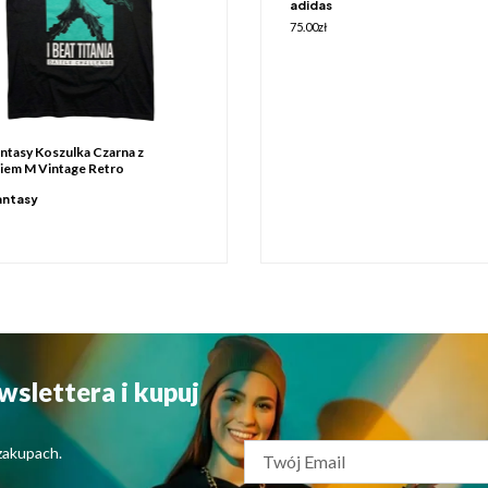
adidas
75.00
zł
antasy Koszulka Czarna z
iem M Vintage Retro
antasy
wslettera i kupuj
zakupach.