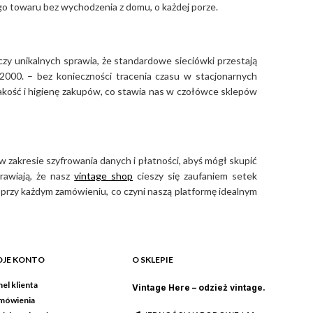
ego towaru bez wychodzenia z domu, o każdej porze.
czy unikalnych sprawia, że standardowe sieciówki przestają
2000. – bez konieczności tracenia czasu w stacjonarnych
jakość i higienę zakupów, co stawia nas w czołówce sklepów
 zakresie szyfrowania danych i płatności, abyś mógł skupić
rawiają, że nasz
vintage shop
cieszy się zaufaniem setek
przy każdym zamówieniu, co czyni naszą platformę idealnym
JE KONTO
O SKLEPIE
el klienta
Vintage Here – odzież vintage.
mówienia