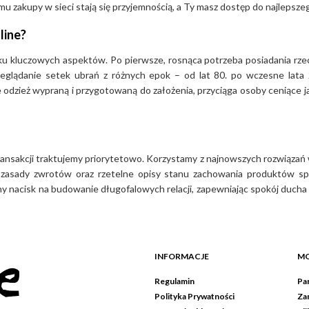
u zakupy w sieci stają się przyjemnością, a Ty masz dostęp do najlepsz
line?
ilku kluczowych aspektów. Po pierwsze, rosnąca potrzeba posiadania rze
zeglądanie setek ubrań z różnych epok – od lat 80. po wczesne lata 
 odzież wypraną i przygotowaną do założenia, przyciąga osoby ceniące 
nsakcji traktujemy priorytetowo. Korzystamy z najnowszych rozwiązań w
te zasady zwrotów oraz rzetelne opisy stanu zachowania produktów sp
nacisk na budowanie długofalowych relacji, zapewniając spokój ducha 
INFORMACJE
MO
Regulamin
Pan
Polityka Prywatności
Za