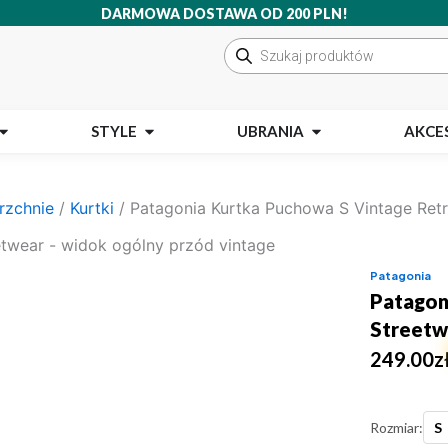
DARMOWA DOSTAWA OD 200 PLN!
Wyszukiwarka
produktów
Open MARKI
Open STYLE
Open UBRANIA
STYLE
UBRANIA
AKCE
rzchnie
/
Kurtki
/ Patagonia Kurtka Puchowa S Vintage Ret
Patagonia
Patagon
Streetw
249.00
z
Rozmiar:
S