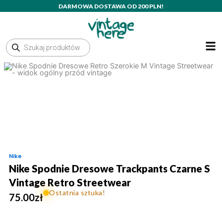
Przejdź
DARMOWA DOSTAWA OD 200 PLN!
do
treści
Wyszukiwarka
produktów
Nike
Nike Spodnie Dresowe Trackpants Czarne S
Vintage Retro Streetwear
Ostatnia sztuka!
75.00
zł