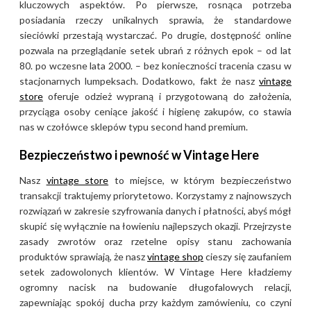
kluczowych aspektów. Po pierwsze, rosnąca potrzeba
posiadania rzeczy unikalnych sprawia, że standardowe
sieciówki przestają wystarczać. Po drugie, dostępność online
pozwala na przeglądanie setek ubrań z różnych epok – od lat
80. po wczesne lata 2000. – bez konieczności tracenia czasu w
stacjonarnych lumpeksach. Dodatkowo, fakt że nasz
vintage
store
oferuje odzież wypraną i przygotowaną do założenia,
przyciąga osoby ceniące jakość i higienę zakupów, co stawia
nas w czołówce sklepów typu second hand premium.
Bezpieczeństwo i pewność w Vintage Here
Nasz
vintage store
to miejsce, w którym bezpieczeństwo
transakcji traktujemy priorytetowo. Korzystamy z najnowszych
rozwiązań w zakresie szyfrowania danych i płatności, abyś mógł
skupić się wyłącznie na łowieniu najlepszych okazji. Przejrzyste
zasady zwrotów oraz rzetelne opisy stanu zachowania
produktów sprawiają, że nasz
vintage shop
cieszy się zaufaniem
setek zadowolonych klientów. W Vintage Here kładziemy
ogromny nacisk na budowanie długofalowych relacji,
zapewniając spokój ducha przy każdym zamówieniu, co czyni