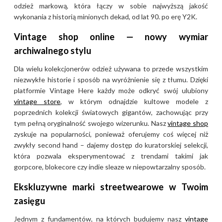
odzież markową, która łączy w sobie najwyższą jakość
wykonania z historią minionych dekad, od lat 90. po erę Y2K.
Vintage shop online — nowy wymiar
archiwalnego stylu
Dla wielu kolekcjonerów odzież używana to przede wszystkim
niezwykłe historie i sposób na wyróżnienie się z tłumu. Dzięki
platformie Vintage Here każdy może odkryć swój ulubiony
vintage store
, w którym odnajdzie kultowe modele z
poprzednich kolekcji światowych gigantów, zachowując przy
tym pełną oryginalność swojego wizerunku. Nasz
vintage shop
zyskuje na popularności, ponieważ oferujemy coś więcej niż
zwykły second hand – dajemy dostęp do kuratorskiej selekcji,
która pozwala eksperymentować z trendami takimi jak
gorpcore, blokecore czy indie sleaze w niepowtarzalny sposób.
Ekskluzywne marki streetwearowe w Twoim
zasięgu
Jednym z fundamentów, na których budujemy nasz
vintage