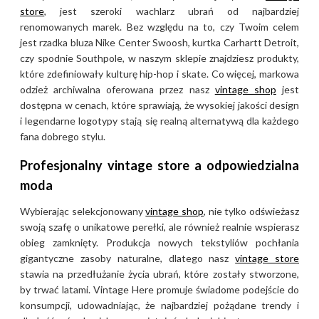
store
, jest szeroki wachlarz ubrań od najbardziej
renomowanych marek. Bez względu na to, czy Twoim celem
jest rzadka bluza Nike Center Swoosh, kurtka Carhartt Detroit,
czy spodnie Southpole, w naszym sklepie znajdziesz produkty,
które zdefiniowały kulturę hip-hop i skate. Co więcej, markowa
odzież archiwalna oferowana przez nasz
vintage shop
jest
dostępna w cenach, które sprawiają, że wysokiej jakości design
i legendarne logotypy stają się realną alternatywą dla każdego
fana dobrego stylu.
Profesjonalny vintage store a odpowiedzialna
moda
Wybierając selekcjonowany
vintage shop
, nie tylko odświeżasz
swoją szafę o unikatowe perełki, ale również realnie wspierasz
obieg zamknięty. Produkcja nowych tekstyliów pochłania
gigantyczne zasoby naturalne, dlatego nasz
vintage store
stawia na przedłużanie życia ubrań, które zostały stworzone,
by trwać latami. Vintage Here promuje świadome podejście do
konsumpcji, udowadniając, że najbardziej pożądane trendy i