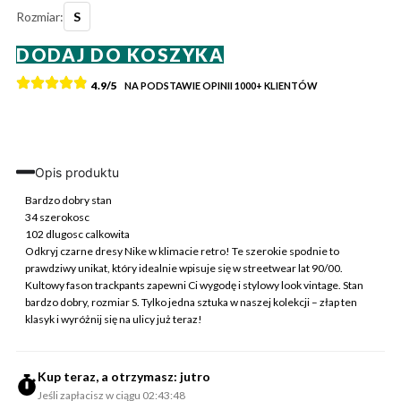
Rozmiar:
S
ilość
DODAJ DO KOSZYKA
Nike
Spodnie
4.9/5
NA PODSTAWIE OPINII
1000+
KLIENTÓW
Dresowe
Trackpants
Czarne
S
Vintage
Opis produktu
Retro
Streetwear
Bardzo dobry stan
34 szerokosc
102 dlugosc calkowita
Odkryj czarne dresy Nike w klimacie retro! Te szerokie spodnie to
prawdziwy unikat, który idealnie wpisuje się w streetwear lat 90/00.
Kultowy fason trackpants zapewni Ci wygodę i stylowy look vintage. Stan
bardzo dobry, rozmiar S. Tylko jedna sztuka w naszej kolekcji – złap ten
klasyk i wyróżnij się na ulicy już teraz!
Kup teraz, a otrzymasz: jutro
Jeśli zapłacisz w ciągu 02:43:48