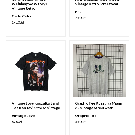
Wełniany we Wzory L
Vintage Retro Streetwear
Vintage Retro
NFL
Carlo Colucci
75.00
zł
175.00
zł
Vintage Love Koszulka Band
Graphic Tee Koszulka Miami
Tee Bon Jovi 1993 M Vintage
XL Vintage Streetwear
Vintage Love
Graphic Tee
69.00
zł
55.00
zł