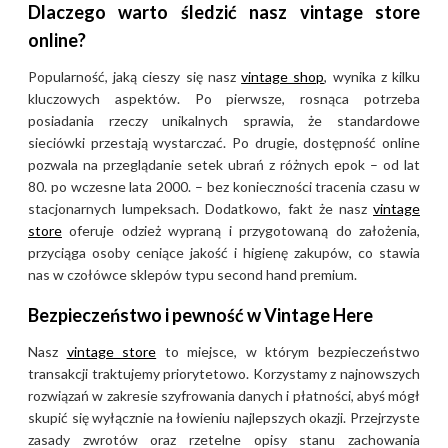
Dlaczego warto śledzić nasz vintage store
online?
Popularność, jaką cieszy się nasz
vintage shop
, wynika z kilku
kluczowych aspektów. Po pierwsze, rosnąca potrzeba
posiadania rzeczy unikalnych sprawia, że standardowe
sieciówki przestają wystarczać. Po drugie, dostępność online
pozwala na przeglądanie setek ubrań z różnych epok – od lat
80. po wczesne lata 2000. – bez konieczności tracenia czasu w
stacjonarnych lumpeksach. Dodatkowo, fakt że nasz
vintage
store
oferuje odzież wypraną i przygotowaną do założenia,
przyciąga osoby ceniące jakość i higienę zakupów, co stawia
nas w czołówce sklepów typu second hand premium.
Bezpieczeństwo i pewność w Vintage Here
Nasz
vintage store
to miejsce, w którym bezpieczeństwo
transakcji traktujemy priorytetowo. Korzystamy z najnowszych
rozwiązań w zakresie szyfrowania danych i płatności, abyś mógł
skupić się wyłącznie na łowieniu najlepszych okazji. Przejrzyste
zasady zwrotów oraz rzetelne opisy stanu zachowania