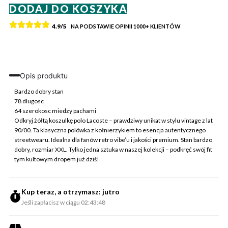
DODAJ DO KOSZYKA
Lacoste
Koszulka
4.9/5
NA PODSTAWIE OPINII
1000+
KLIENTÓW
Polo
Żółta
XXL
Vintage
Retro
Opis produktu
Streetwear
Bardzo dobry stan
78 dlugosc
64 szerokosc miedzy pachami
Odkryj żółtą koszulkę polo Lacoste – prawdziwy unikat w stylu vintage z lat
90/00. Ta klasyczna polówka z kołnierzykiem to esencja autentycznego
streetwearu. Idealna dla fanów retro vibe’u i jakości premium. Stan bardzo
dobry, rozmiar XXL. Tylko jedna sztuka w naszej kolekcji – podkręć swój fit
tym kultowym dropem już dziś!
Kup teraz, a otrzymasz: jutro
Jeśli zapłacisz w ciągu 02:43:48