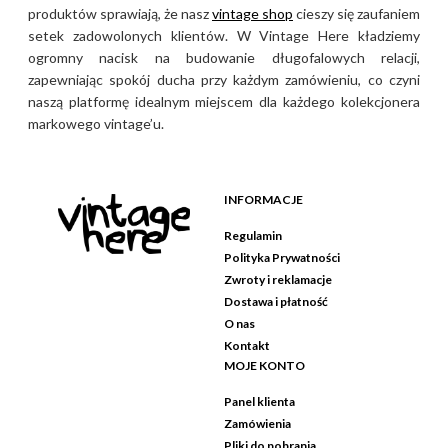
produktów sprawiają, że nasz
vintage shop
cieszy się zaufaniem
setek zadowolonych klientów. W Vintage Here kładziemy
ogromny nacisk na budowanie długofalowych relacji,
zapewniając spokój ducha przy każdym zamówieniu, co czyni
naszą platformę idealnym miejscem dla każdego kolekcjonera
markowego vintage’u.
INFORMACJE
Regulamin
Polityka Prywatności
Zwroty i reklamacje
Dostawa i płatność
O nas
Kontakt
MOJE KONTO
Panel klienta
Zamówienia
Pliki do pobrania