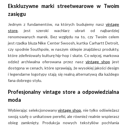
Ekskluzywne marki streetwearowe w Twoim
zasięgu
Jednym z fundamentów, na których budujemy nasz
vintage
store
, jest szeroki wachlarz ubrań od najbardziej
renomowanych marek. Bez względu na to, czy Twoim celem
jest rzadka bluza Nike Center Swoosh, kurtka Carhartt Detroit,
czy spodnie Southpole, w naszym sklepie znajdziesz produkty,
które zdefiniowały kulturę hip-hop i skate. Co więcej, markowa
odzież archiwalna oferowana przez nasz
vintage shop
jest
dostępna w cenach, które sprawiają, że wysokiej jakości design
i legendarne logotypy stają się realną alternatywą dla każdego
fana dobrego stylu.
Profesjonalny vintage store a odpowiedzialna
moda
Wybierając selekcjonowany
vintage shop
, nie tylko odświeżasz
swoją szafę o unikatowe perełki, ale również realnie wspierasz
obieg zamknięty. Produkcja nowych tekstyliów pochłania