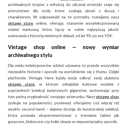
archiwalnych krojów z miłością do ulicznej estetyki staje się
priorytetem dla osób, które szukają ubrań z duszą i
charakterem. W odpowiedzi na te potrzeby rozwijamy nasz
vintage store
online, oferując starannie wyselekcjonowaną
odzież markową, która łączy w sobie najwyższą jakość
wykonania z historią minionych dekad, od lat 90. po erę Y2K.
Vintage shop online — nowy wymiar
archiwalnego stylu
Dla wielu kolekcjonerów odzież używana to przede wszystkim
niezwykłe historie i sposób na wyróżnienie się z tłumu. Dzięki
platformie Vintage Here każdy może odkryć swój ulubiony
vintage store
, w którym odnajdzie kultowe modele z
poprzednich kolekcji światowych gigantów, zachowując przy
tym pełną oryginalność swojego wizerunku. Nasz
vintage shop
zyskuje na popularności, ponieważ oferujemy coś więcej niż
zwykły second hand – dajemy dostęp do kuratorskiej selekcji,
która pozwala eksperymentować z trendami takimi jak
gorpcore, blokecore czy indie sleaze w niepowtarzalny sposób.