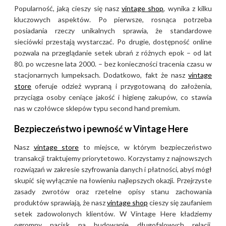
Popularność, jaką cieszy się nasz
vintage shop
, wynika z kilku
kluczowych aspektów. Po pierwsze, rosnąca potrzeba
posiadania rzeczy unikalnych sprawia, że standardowe
sieciówki przestają wystarczać. Po drugie, dostępność online
pozwala na przeglądanie setek ubrań z różnych epok – od lat
80. po wczesne lata 2000. – bez konieczności tracenia czasu w
stacjonarnych lumpeksach. Dodatkowo, fakt że nasz
vintage
store
oferuje odzież wypraną i przygotowaną do założenia,
przyciąga osoby ceniące jakość i higienę zakupów, co stawia
nas w czołówce sklepów typu second hand premium.
Bezpieczeństwo i pewność w Vintage Here
Nasz
vintage store
to miejsce, w którym bezpieczeństwo
transakcji traktujemy priorytetowo. Korzystamy z najnowszych
rozwiązań w zakresie szyfrowania danych i płatności, abyś mógł
skupić się wyłącznie na łowieniu najlepszych okazji. Przejrzyste
zasady zwrotów oraz rzetelne opisy stanu zachowania
produktów sprawiają, że nasz
vintage shop
cieszy się zaufaniem
setek zadowolonych klientów. W Vintage Here kładziemy
ogromny nacisk na budowanie długofalowych relacji,