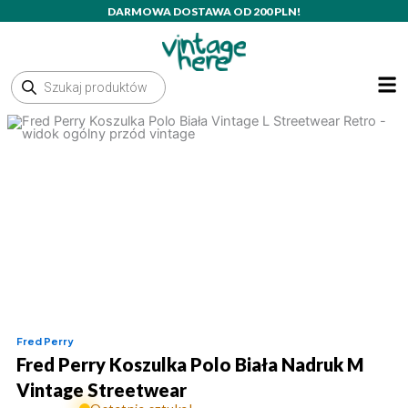
Przejdź
DARMOWA DOSTAWA OD 200 PLN!
do
treści
Wyszukiwarka
produktów
Fred Perry
Fred Perry Koszulka Polo Biała Nadruk M
Vintage Streetwear