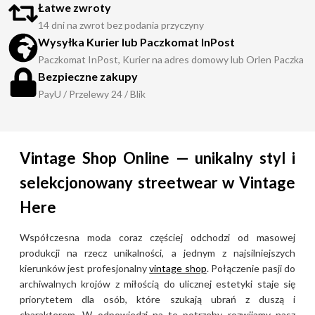
Łatwe zwroty
14 dni na zwrot bez podania przyczyny
Wysyłka Kurier lub Paczkomat InPost
Paczkomat InPost, Kurier na adres domowy lub Orlen Paczka
Bezpieczne zakupy
PayU / Przelewy 24 / Blik
Vintage Shop Online — unikalny styl i
selekcjonowany streetwear w Vintage
Here
Współczesna moda coraz częściej odchodzi od masowej
produkcji na rzecz unikalności, a jednym z najsilniejszych
kierunków jest profesjonalny
vintage shop
. Połączenie pasji do
archiwalnych krojów z miłością do ulicznej estetyki staje się
priorytetem dla osób, które szukają ubrań z duszą i
charakterem. W odpowiedzi na te potrzeby rozwijamy nasz