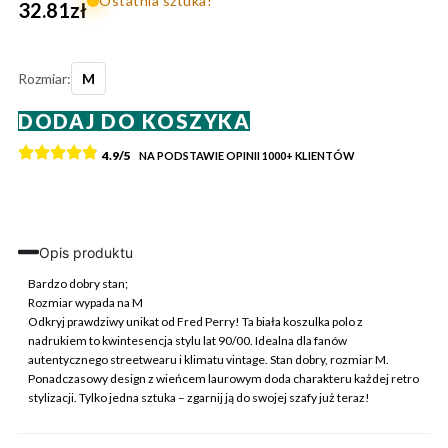
Ostatnia sztuka!
32.81
zł
Rozmiar:
M
ilość
DODAJ DO KOSZYKA
Fred
Perry
4.9/5
NA PODSTAWIE OPINII
1000+
KLIENTÓW
Koszulka
Polo
Biała
Nadruk
M
Opis produktu
Vintage
Streetwear
Bardzo dobry stan;
Rozmiar wypada na M
Odkryj prawdziwy unikat od Fred Perry! Ta biała koszulka polo z
nadrukiem to kwintesencja stylu lat 90/00. Idealna dla fanów
autentycznego streetwearu i klimatu vintage. Stan dobry, rozmiar M.
Ponadczasowy design z wieńcem laurowym doda charakteru każdej retro
stylizacji. Tylko jedna sztuka – zgarnij ją do swojej szafy już teraz!