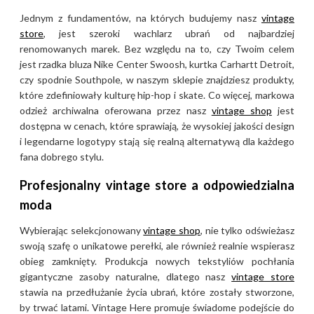
Jednym z fundamentów, na których budujemy nasz
vintage
store
, jest szeroki wachlarz ubrań od najbardziej
renomowanych marek. Bez względu na to, czy Twoim celem
jest rzadka bluza Nike Center Swoosh, kurtka Carhartt Detroit,
czy spodnie Southpole, w naszym sklepie znajdziesz produkty,
które zdefiniowały kulturę hip-hop i skate. Co więcej, markowa
odzież archiwalna oferowana przez nasz
vintage shop
jest
dostępna w cenach, które sprawiają, że wysokiej jakości design
i legendarne logotypy stają się realną alternatywą dla każdego
fana dobrego stylu.
Profesjonalny vintage store a odpowiedzialna
moda
Wybierając selekcjonowany
vintage shop
, nie tylko odświeżasz
swoją szafę o unikatowe perełki, ale również realnie wspierasz
obieg zamknięty. Produkcja nowych tekstyliów pochłania
gigantyczne zasoby naturalne, dlatego nasz
vintage store
stawia na przedłużanie życia ubrań, które zostały stworzone,
by trwać latami. Vintage Here promuje świadome podejście do