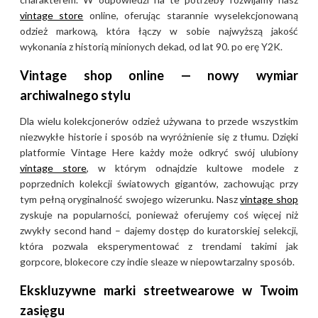
vintage store
online, oferując starannie wyselekcjonowaną
odzież markową, która łączy w sobie najwyższą jakość
wykonania z historią minionych dekad, od lat 90. po erę Y2K.
Vintage shop online — nowy wymiar
archiwalnego stylu
Dla wielu kolekcjonerów odzież używana to przede wszystkim
niezwykłe historie i sposób na wyróżnienie się z tłumu. Dzięki
platformie Vintage Here każdy może odkryć swój ulubiony
vintage store
, w którym odnajdzie kultowe modele z
poprzednich kolekcji światowych gigantów, zachowując przy
tym pełną oryginalność swojego wizerunku. Nasz
vintage shop
zyskuje na popularności, ponieważ oferujemy coś więcej niż
zwykły second hand – dajemy dostęp do kuratorskiej selekcji,
która pozwala eksperymentować z trendami takimi jak
gorpcore, blokecore czy indie sleaze w niepowtarzalny sposób.
Ekskluzywne marki streetwearowe w Twoim
zasięgu