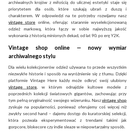
archiwalnych krojów z miłością do ulicznej estetyki staje się
priorytetem dla osób, które szukają ubrań z duszą i
charakterem. W odpowiedzi na te potrzeby rozwijamy nasz
vintage store
online, oferując starannie wyselekcjonowaną
odzież markową, która łączy w sobie najwyższą jakość
wykonania z historią minionych dekad, od lat 90. po erę Y2K.
Vintage shop online — nowy wymiar
archiwalnego stylu
Dla wielu kolekcjonerów odzież używana to przede wszystkim
niezwykłe historie i sposób na wyróżnienie się z tłumu. Dzięki
platformie Vintage Here każdy może odkryć swój ulubiony
vintage store
, w którym odnajdzie kultowe modele z
poprzednich kolekcji światowych gigantów, zachowując przy
tym pełną oryginalność swojego wizerunku. Nasz
vintage shop
zyskuje na popularności, ponieważ oferujemy coś więcej niż
zwykły second hand – dajemy dostęp do kuratorskiej selekcji,
która pozwala eksperymentować z trendami takimi jak
gorpcore, blokecore czy indie sleaze w niepowtarzalny sposób.