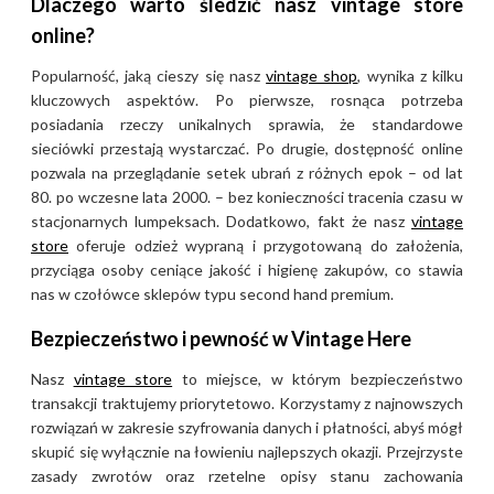
Dlaczego warto śledzić nasz vintage store
online?
Popularność, jaką cieszy się nasz
vintage shop
, wynika z kilku
kluczowych aspektów. Po pierwsze, rosnąca potrzeba
posiadania rzeczy unikalnych sprawia, że standardowe
sieciówki przestają wystarczać. Po drugie, dostępność online
pozwala na przeglądanie setek ubrań z różnych epok – od lat
80. po wczesne lata 2000. – bez konieczności tracenia czasu w
stacjonarnych lumpeksach. Dodatkowo, fakt że nasz
vintage
store
oferuje odzież wypraną i przygotowaną do założenia,
przyciąga osoby ceniące jakość i higienę zakupów, co stawia
nas w czołówce sklepów typu second hand premium.
Bezpieczeństwo i pewność w Vintage Here
Nasz
vintage store
to miejsce, w którym bezpieczeństwo
transakcji traktujemy priorytetowo. Korzystamy z najnowszych
rozwiązań w zakresie szyfrowania danych i płatności, abyś mógł
skupić się wyłącznie na łowieniu najlepszych okazji. Przejrzyste
zasady zwrotów oraz rzetelne opisy stanu zachowania