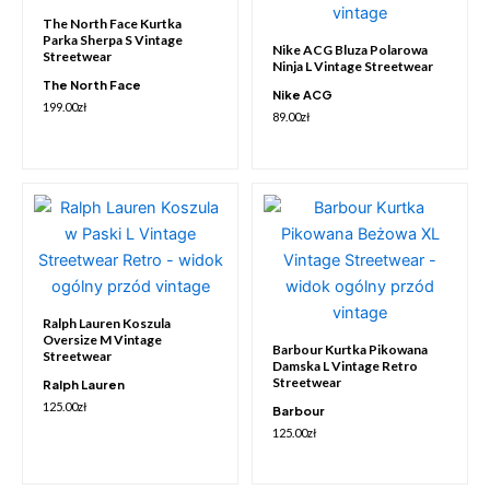
The North Face Kurtka
Parka Sherpa S Vintage
Nike ACG Bluza Polarowa
Streetwear
Ninja L Vintage Streetwear
The North Face
Nike ACG
199.00
zł
89.00
zł
Ralph Lauren Koszula
Oversize M Vintage
Barbour Kurtka Pikowana
Streetwear
Damska L Vintage Retro
Streetwear
Ralph Lauren
125.00
zł
Barbour
125.00
zł