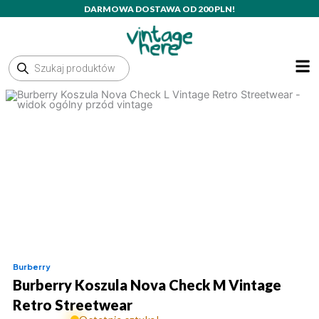
Przejdź
DARMOWA DOSTAWA OD 200 PLN!
do
treści
Wyszukiwarka
produktów
Burberry
Burberry Koszula Nova Check M Vintage
Retro Streetwear