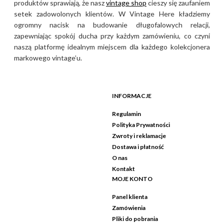
produktów sprawiają, że nasz
vintage shop
cieszy się zaufaniem
setek zadowolonych klientów. W Vintage Here kładziemy
ogromny nacisk na budowanie długofalowych relacji,
zapewniając spokój ducha przy każdym zamówieniu, co czyni
naszą platformę idealnym miejscem dla każdego kolekcjonera
markowego vintage’u.
INFORMACJE
Regulamin
Polityka Prywatności
Zwroty i reklamacje
Dostawa i płatność
O nas
Kontakt
MOJE KONTO
Panel klienta
Zamówienia
Pliki do pobrania