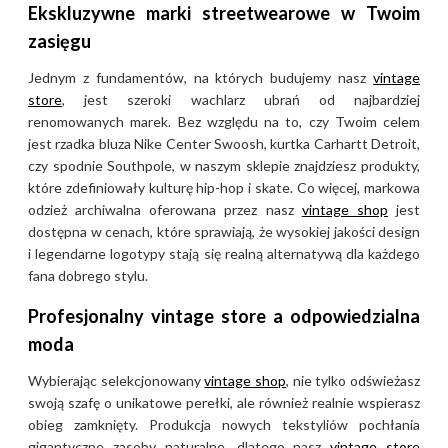
Ekskluzywne marki streetwearowe w Twoim
zasięgu
Jednym z fundamentów, na których budujemy nasz
vintage
store
, jest szeroki wachlarz ubrań od najbardziej
renomowanych marek. Bez względu na to, czy Twoim celem
jest rzadka bluza Nike Center Swoosh, kurtka Carhartt Detroit,
czy spodnie Southpole, w naszym sklepie znajdziesz produkty,
które zdefiniowały kulturę hip-hop i skate. Co więcej, markowa
odzież archiwalna oferowana przez nasz
vintage shop
jest
dostępna w cenach, które sprawiają, że wysokiej jakości design
i legendarne logotypy stają się realną alternatywą dla każdego
fana dobrego stylu.
Profesjonalny vintage store a odpowiedzialna
moda
Wybierając selekcjonowany
vintage shop
, nie tylko odświeżasz
swoją szafę o unikatowe perełki, ale również realnie wspierasz
obieg zamknięty. Produkcja nowych tekstyliów pochłania
gigantyczne zasoby naturalne, dlatego nasz
vintage store