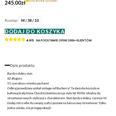
Ostatnia sztuka!
245.00
zł
Rozmiar:
M / 38 / 10
ilość
DODAJ DO KOSZYKA
Burberry
Koszula
4.9/5
NA PODSTAWIE OPINII
1000+
KLIENTÓW
Nova
Check
M
Vintage
Retro
Opis produktu
Streetwear
Bardzo dobry stan
62 dlugosc
51 szerokosc miedzy pachami
Odkryj prawdziwy unikat vintage od Burberry! Ta damska koszula w
kultową kratę Nova Check to kwintesencja stylu lat 90/00. Idealna do
streetwearowych stylizacji z charakterem. Stan bardzo dobry, rozmiar M.
Dodaj retro vibe do swojej szafy i postaw na luksusowy streetwear. Tylko
jedna sztuka, nie przegap okazji!