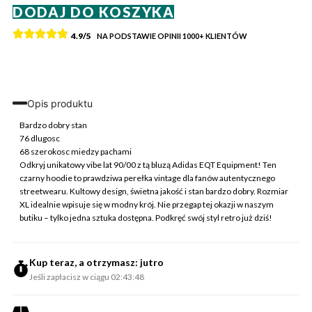
DODAJ DO KOSZYKA
Adidas
Bluza
4.9/5
NA PODSTAWIE OPINII
1000+
KLIENTÓW
z
Kapturem
EQT
Equipment
XL
Opis produktu
Vintage
Retro
Bardzo dobry stan
Streetwear
76 dlugosc
68 szerokosc miedzy pachami
Odkryj unikatowy vibe lat 90/00 z tą bluzą Adidas EQT Equipment! Ten
czarny hoodie to prawdziwa perełka vintage dla fanów autentycznego
streetwearu. Kultowy design, świetna jakość i stan bardzo dobry. Rozmiar
XL idealnie wpisuje się w modny krój. Nie przegap tej okazji w naszym
butiku – tylko jedna sztuka dostępna. Podkręć swój styl retro już dziś!
Kup teraz, a otrzymasz: jutro
Jeśli zapłacisz w ciągu 02:43:48