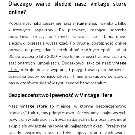
Dlaczego warto śledzić nasz vintage store
online?
Popularność, jaką cieszy się nasz
vintage shop
, wynika z kilku
kluczowych aspektów. Po pierwsze, rosnąca potrzeba
posiadania rzeczy unikalnych sprawia, że standardowe
sieciówki przestają wystarczać. Po drugie, dostępność online
pozwala na przeglądanie setek ubrań z różnych epok – od lat
80. po wczesne lata 2000. – bez konieczności tracenia czasu w
stacjonarnych lumpeksach. Dodatkowo, fakt że nasz
vintage
store
oferuje odzież wypraną i przygotowaną do założenia,
przyciąga osoby ceniące jakość i higienę zakupów, co stawia
nas w czołówce sklepów typu second hand premium.
Bezpieczeństwo i pewność w Vintage Here
Nasz
vintage store
to miejsce, w którym bezpieczeństwo
transakcji traktujemy priorytetowo. Korzystamy z najnowszych
rozwiązań w zakresie szyfrowania danych i płatności, abyś mógł
skupić się wyłącznie na łowieniu najlepszych okazji. Przejrzyste
zasady zwrotów oraz rzetelne opisy stanu zachowania