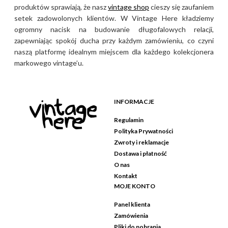
produktów sprawiają, że nasz
vintage shop
cieszy się zaufaniem
setek zadowolonych klientów. W Vintage Here kładziemy
ogromny nacisk na budowanie długofalowych relacji,
zapewniając spokój ducha przy każdym zamówieniu, co czyni
naszą platformę idealnym miejscem dla każdego kolekcjonera
markowego vintage’u.
INFORMACJE
Regulamin
Polityka Prywatności
Zwroty i reklamacje
Dostawa i płatność
O nas
Kontakt
MOJE KONTO
Panel klienta
Zamówienia
Pliki do pobrania