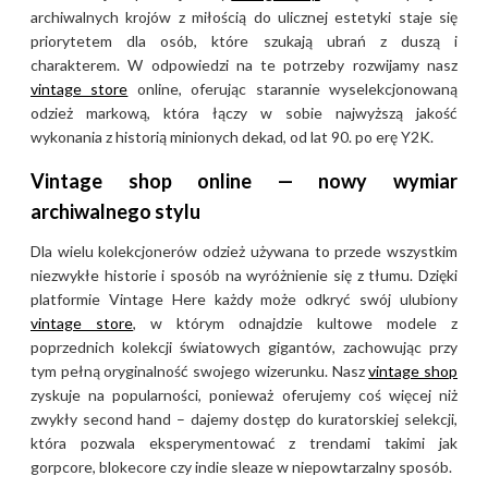
archiwalnych krojów z miłością do ulicznej estetyki staje się
priorytetem dla osób, które szukają ubrań z duszą i
charakterem. W odpowiedzi na te potrzeby rozwijamy nasz
vintage store
online, oferując starannie wyselekcjonowaną
odzież markową, która łączy w sobie najwyższą jakość
wykonania z historią minionych dekad, od lat 90. po erę Y2K.
Vintage shop online — nowy wymiar
archiwalnego stylu
Dla wielu kolekcjonerów odzież używana to przede wszystkim
niezwykłe historie i sposób na wyróżnienie się z tłumu. Dzięki
platformie Vintage Here każdy może odkryć swój ulubiony
vintage store
, w którym odnajdzie kultowe modele z
poprzednich kolekcji światowych gigantów, zachowując przy
tym pełną oryginalność swojego wizerunku. Nasz
vintage shop
zyskuje na popularności, ponieważ oferujemy coś więcej niż
zwykły second hand – dajemy dostęp do kuratorskiej selekcji,
która pozwala eksperymentować z trendami takimi jak
gorpcore, blokecore czy indie sleaze w niepowtarzalny sposób.