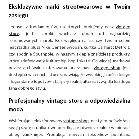
Ekskluzywne marki streetwearowe w Twoim
zasięgu
Jednym z fundamentów, na których budujemy nasz
vintage
store
, jest szeroki wachlarz ubrań od najbardziej
renomowanych marek. Bez względu na to, czy Twoim celem
jest rzadka bluza Nike Center Swoosh, kurtka Carhartt Detroit,
czy spodnie Southpole, w naszym sklepie znajdziesz produkty,
które zdefiniowały kulturę hip-hop i skate. Co więcej, markowa
odzież archiwalna oferowana przez nasz
vintage shop
jest
dostępna w cenach, które sprawiają, że wysokiej jakości design
i legendarne logotypy stają się realną alternatywą dla każdego
fana dobrego stylu.
Profesjonalny vintage store a odpowiedzialna
moda
Wybierając selekcjonowany
vintage shop
, nie tylko odświeżasz
swoją szafę o unikatowe perełki, ale również realnie wspierasz
obieg zamknięty. Produkcja nowych tekstyliów pochłania