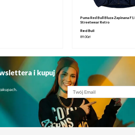
Puma Red Bull Bluza Zapinana F1 
Streetwear Retro
Red Bull
89.00
zł
wslettera i kupuj
zakupach.