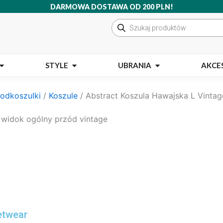
DARMOWA DOSTAWA OD 200 PLN!
Wyszukiwarka
produktów
Open MARKI
Open STYLE
Open UBRANIA
STYLE
UBRANIA
AKCE
podkoszulki
/
Koszule
/ Abstract Koszula Hawajska L Vintag
etwear