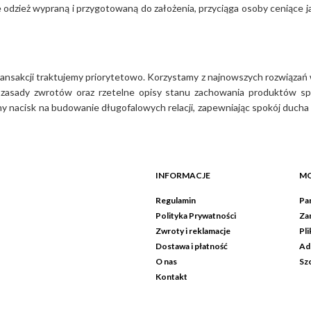
 odzież wypraną i przygotowaną do założenia, przyciąga osoby ceniące 
nsakcji traktujemy priorytetowo. Korzystamy z najnowszych rozwiązań w
te zasady zwrotów oraz rzetelne opisy stanu zachowania produktów sp
nacisk na budowanie długofalowych relacji, zapewniając spokój ducha 
INFORMACJE
MO
Regulamin
Pan
Polityka Prywatności
Za
Zwroty i reklamacje
Pli
Dostawa i płatność
Ad
O nas
Sz
Kontakt