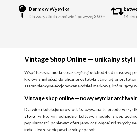
Darmow Wysyłka
Łatwe
Dla wszystkich zamówień powyżej 350zł
14 dni
Vintage Shop Online — unikalny styl
Współczesna moda coraz częściej odchodzi od masowej produ
krojów z miłością do ulicznej estetyki staje się prioryte
starannie wyselekcjonowaną odzież markową, która łączy w s
Vintage shop online — nowy wymiar archiwal
Dla wielu kolekcjonerów odzież używana to przede wszystki
store
, w którym odnajdzie kultowe modele z poprzedni
popularności, ponieważ oferujemy coś więcej niż zwykły se
indie sleaze w niepowtarzalny sposób.