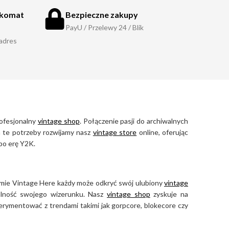
zkomat
Bezpieczne zakupy
PayU / Przelewy 24 / Blik
 adres
rofesjonalny
vintage shop
. Połączenie pasji do archiwalnych
na te potrzeby rozwijamy nasz
vintage store
online, oferując
po erę Y2K.
ormie Vintage Here każdy może odkryć swój ulubiony
vintage
alność swojego wizerunku. Nasz
vintage shop
zyskuje na
perymentować z trendami takimi jak gorpcore, blokecore czy