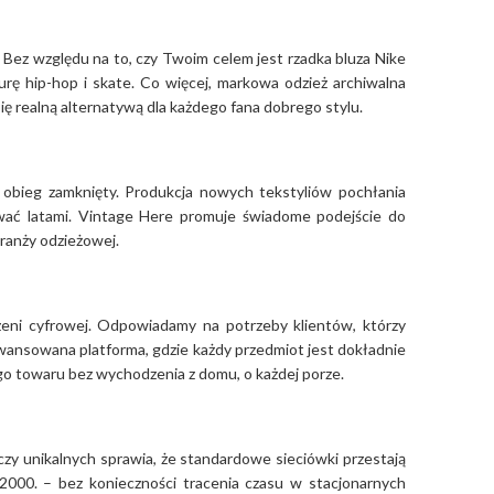
 Bez względu na to, czy Twoim celem jest rzadka bluza Nike
urę hip-hop i skate. Co więcej, markowa odzież archiwalna
się realną alternatywą dla każdego fana dobrego stylu.
z obieg zamknięty. Produkcja nowych tekstyliów pochłania
rwać latami. Vintage Here promuje świadome podejście do
branży odzieżowej.
eni cyfrowej. Odpowiadamy na potrzeby klientów, którzy
zaawansowana platforma, gdzie każdy przedmiot jest dokładnie
ego towaru bez wychodzenia z domu, o każdej porze.
czy unikalnych sprawia, że standardowe sieciówki przestają
2000. – bez konieczności tracenia czasu w stacjonarnych