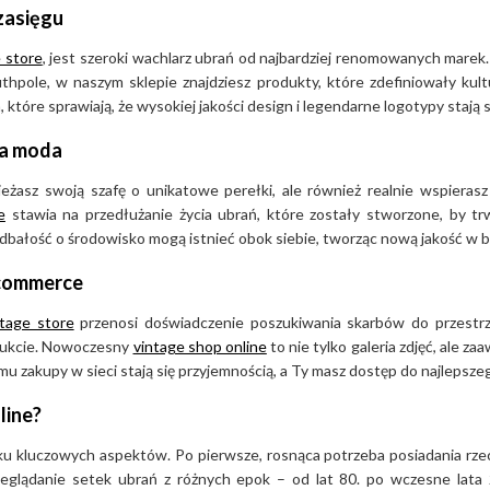
zasięgu
 store
, jest szeroki wachlarz ubrań od najbardziej renomowanych marek.
hpole, w naszym sklepie znajdziesz produkty, które zdefiniowały kult
które sprawiają, że wysokiej jakości design i legendarne logotypy stają 
na moda
wieżasz swoją szafę o unikatowe perełki, ale również realnie wspieras
e
stawia na przedłużanie życia ubrań, które zostały stworzone, by t
 dbałość o środowisko mogą istnieć obok siebie, tworząc nową jakość w 
-commerce
ntage store
przenosi doświadczenie poszukiwania skarbów do przestrz
odukcie. Nowoczesny
vintage shop online
to nie tylko galeria zdjęć, ale 
u zakupy w sieci stają się przyjemnością, a Ty masz dostęp do najlepsz
line?
ilku kluczowych aspektów. Po pierwsze, rosnąca potrzeba posiadania rze
zeglądanie setek ubrań z różnych epok – od lat 80. po wczesne lata 