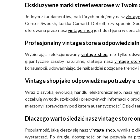
Ekskluzywne marki streetwearowe w Twoim 
Jednym z fundamentów, na których budujemy nasz
vintage
Center Swoosh, kurtka Carhartt Detroit, czy spodnie Sout
oferowana przez nasz
vintage shop
jest dostępna w cenach, 
Profesjonalny vintage store a odpowiedzial
Wybierając selekcjonowany
vintage shop
, nie tylko odś
gigantyczne zasoby naturalne, dlatego nasz
vintage stor
konsumpcji, udowadniając, że najbardziej pożądane trendy i
Vintage shop jako odpowiedź na potrzeby e
Wraz z szybką ewolucją handlu elektronicznego, nasz
vi
oczekują wygody, szybkości i precyzyjnych informacji o pr
mierzony i sprawdzany pod kątem autentyczności. Dzięki tem
Dlaczego warto śledzić nasz vintage store on
Popularność, jaką cieszy się nasz
vintage shop
, wynika z k
wystarczać. Po drugie, dostępność online pozwala na pr