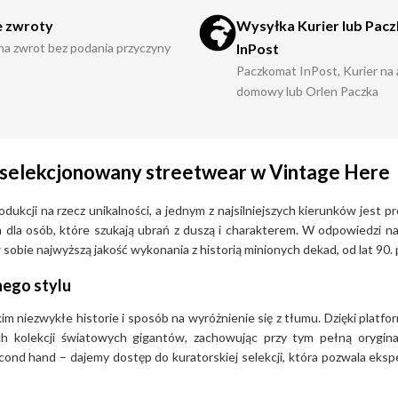
 zwroty
Wysyłka Kurier lub Pac
 na zwrot bez podania przyczyny
InPost
Paczkomat InPost, Kurier na
domowy lub Orlen Paczka
 i selekcjonowany streetwear w Vintage Here
kcji na rzecz unikalności, a jednym z najsilniejszych kierunków jest p
tem dla osób, które szukają ubrań z duszą i charakterem. W odpowiedzi 
obie najwyższą jakość wykonania z historią minionych dekad, od lat 90. 
nego stylu
m niezwykłe historie i sposób na wyróżnienie się z tłumu. Dzięki platf
ch kolekcji światowych gigantów, zachowując przy tym pełną orygin
cond hand – dajemy dostęp do kuratorskiej selekcji, która pozwala eks