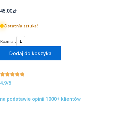
45.00
zł
Ostatnia sztuka!
Rozmiar:
L
ilość
Dodaj do koszyka
Abstract
Koszula
Hawajska
L
Vintage
4.9/5
Retro
Streetwear
na podstawie opinii
1000+
klientów