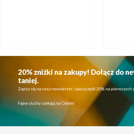
20% zniżki na zakupy! Dołącz do ne
taniej.
Zapisz się na nasz newsletter i zaoszczędź 20% na pierwszych 
Fajne ciuchy czekają na Ciebie!