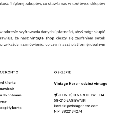
jakość i higienę zakupów, co stawia nas w czołówce sklepów
 zakresie szyfrowania danych i płatności, abyś mógł skupić
rawiają, że nasz
vintage shop
cieszy się zaufaniem setek
przy każdym zamówieniu, co czyni naszą platformę idealnym
JE KONTO
O SKLEPIE
el klienta
Vintage Here – odzież vintage.
mówienia
ki do pobrania
JEDNOŚCI NARODOWEJ 14
58-210 ŁAGIEWNIKI
resy
kontakt@vintagehere.com
czegóły konta
NIP: 8822134274