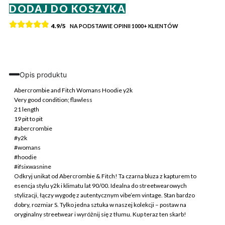
DODAJ DO KOSZYKA
Abercrombie
&
4.9/5
NA PODSTAWIE OPINII
1000+
KLIENTÓW
Fitch
Bluza
z
Kapturem
Y2K
Opis produktu
S
Vintage
Abercrombie and Fitch Womans Hoodie y2k
Streetwear
Very good condition; flawless
21 length
19 pit to pit
#abercrombie
#y2k
#womans
#hoodie
#ifsixwasnine
Odkryj unikat od Abercrombie & Fitch! Ta czarna bluza z kapturem to
esencja stylu y2k i klimatu lat 90/00. Idealna do streetwearowych
stylizacji, łączy wygodę z autentycznym vibe’em vintage. Stan bardzo
dobry, rozmiar S. Tylko jedna sztuka w naszej kolekcji – postaw na
oryginalny streetwear i wyróżnij się z tłumu. Kup teraz ten skarb!