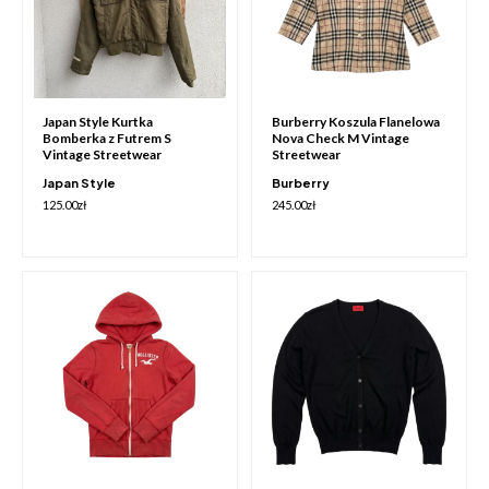
Japan Style Kurtka
Burberry Koszula Flanelowa
Bomberka z Futrem S
Nova Check M Vintage
Vintage Streetwear
Streetwear
Japan Style
Burberry
125.00
zł
245.00
zł