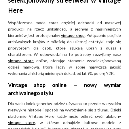
selekcjonowany streetwear w Vintage
Here
Współczesna moda coraz częściej odchodzi od masowej
produkcji na rzecz unikalności, a jednym z najsilniejszych
kierunków jest profesjonalny
vintage shop
. Połączenie pasji do
archiwalnych krojów z miłością do ulicznej estetyki staje się
priorytetem dla osób, które szukają ubrań z duszą i
charakterem. W odpowiedzi na te potrzeby rozwijamy nasz
vintage store
online, oferując starannie wyselekcjonowaną
odzież markową, która łączy w sobie najwyższą jakość
wykonania z historią minionych dekad, od lat 90. po erę Y2K.
Vintage shop online — nowy wymiar
archiwalnego stylu
Dla wielu kolekcjonerów odzież używana to przede wszystkim
niezwykłe historie i sposób na wyróżnienie się z tłumu. Dzięki
platformie Vintage Here każdy może odkryć swój ulubiony
vintage store
, w którym odnajdzie kultowe modele z
poprzednich kolekcji światowych gigantów, zachowując przy