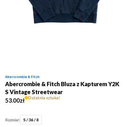
Abercrombie & Fitch
Abercrombie & Fitch Bluza z Kapturem Y2K
S Vintage Streetwear
Ostatnia sztuka!
53.00
zł
Rozmiar:
S / 36 / 8
ilość