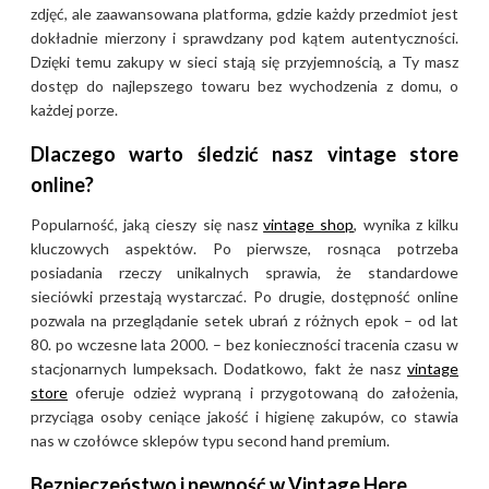
zdjęć, ale zaawansowana platforma, gdzie każdy przedmiot jest
dokładnie mierzony i sprawdzany pod kątem autentyczności.
Dzięki temu zakupy w sieci stają się przyjemnością, a Ty masz
dostęp do najlepszego towaru bez wychodzenia z domu, o
każdej porze.
Dlaczego warto śledzić nasz vintage store
online?
Popularność, jaką cieszy się nasz
vintage shop
, wynika z kilku
kluczowych aspektów. Po pierwsze, rosnąca potrzeba
posiadania rzeczy unikalnych sprawia, że standardowe
sieciówki przestają wystarczać. Po drugie, dostępność online
pozwala na przeglądanie setek ubrań z różnych epok – od lat
80. po wczesne lata 2000. – bez konieczności tracenia czasu w
stacjonarnych lumpeksach. Dodatkowo, fakt że nasz
vintage
store
oferuje odzież wypraną i przygotowaną do założenia,
przyciąga osoby ceniące jakość i higienę zakupów, co stawia
nas w czołówce sklepów typu second hand premium.
Bezpieczeństwo i pewność w Vintage Here