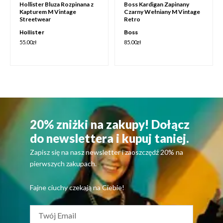
Hollister Bluza Rozpinana z
Boss Kardigan Zapinany
Kapturem M Vintage
Czarny Wełniany M Vintage
Streetwear
Retro
Hollister
Boss
55.00
zł
85.00
zł
20% zniżki na zakupy! Dołącz
do newslettera i kupuj taniej.
Zapisz się na nasz newsletter i zaoszczędź 20% na
pierwszych zakupach.
Fajne ciuchy czekają na Ciebie!