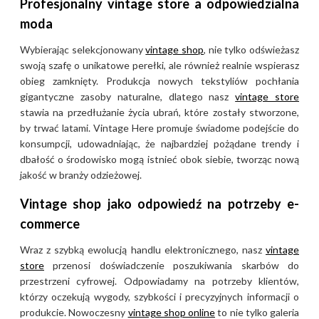
Profesjonalny vintage store a odpowiedzialna
moda
Wybierając selekcjonowany
vintage shop
, nie tylko odświeżasz
swoją szafę o unikatowe perełki, ale również realnie wspierasz
obieg zamknięty. Produkcja nowych tekstyliów pochłania
gigantyczne zasoby naturalne, dlatego nasz
vintage store
stawia na przedłużanie życia ubrań, które zostały stworzone,
by trwać latami. Vintage Here promuje świadome podejście do
konsumpcji, udowadniając, że najbardziej pożądane trendy i
dbałość o środowisko mogą istnieć obok siebie, tworząc nową
jakość w branży odzieżowej.
Vintage shop jako odpowiedź na potrzeby e-
commerce
Wraz z szybką ewolucją handlu elektronicznego, nasz
vintage
store
przenosi doświadczenie poszukiwania skarbów do
przestrzeni cyfrowej. Odpowiadamy na potrzeby klientów,
którzy oczekują wygody, szybkości i precyzyjnych informacji o
produkcie. Nowoczesny
vintage shop online
to nie tylko galeria