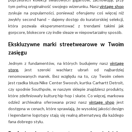
tym pełną oryginalność swojego wizerunku. Nasz
vintage shop
zyskuje na popularności, ponieważ oferujemy coś więcej niż
zwykły second hand – dajemy dostęp do kuratorskiej selekcji,
która pozwala eksperymentować z trendami takimi jak
gorpcore, blokecore czy indie sleaze w niepowtarzalny sposób.
Ekskluzywne marki streetwearowe w Twoim
zasięgu
Jednym z fundamentów, na których budujemy nasz
vintage
store
, jest szeroki wachlarz ubrań od najbardziej
renomowanych marek. Bez względu na to, czy Twoim celem
jest rzadka bluza Nike Center Swoosh, kurtka Carhartt Detroit,
czy spodnie Southpole, w naszym sklepie znajdziesz produkty,
które zdefiniowały kulturę hip-hop i skate. Co więcej, markowa
odzież archiwalna oferowana przez nasz
vintage shop
jest
dostępna w cenach, które sprawiają, że wysokiej jakości design
i legendarne logotypy stają się realną alternatywą dla każdego
fana dobrego stylu.