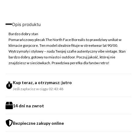
Plecak
Borealis
Pomarańczowy
Vintage
Opis produktu
Streetwear
Bardzo dobry stan
Pomarańczowy plecak The North Face Borealis to prawdziwy unikat w
klimacie gorpcore. Ten model idealnie fituje w streetwear lat 90/00.
Wytrzymały i stylowy – nada Twojej szafie autentyczny vibe vintage. Stan
bardzo dobry, gotowy na miasto i outdoor. Poczuj jakość, której nie
znajdziesz w sieciówkach. Prawdziwa perełka dla fanów retro!
Kup teraz, a otrzymasz: jutro
Jeśli zapłacisz w ciągu 02:43:48
14 dni na zwrot
Bezpieczne zakupy online