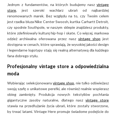
Jednym z fundamentów, na których budujemy nasz
vintage
store
, jest szeroki wachlarz ubrań od najbardziej
renomowanych marek. Bez względu na to, czy Twoim celem
jest rzadka bluza Nike Center Swoosh, kurtka Carhartt Detroit,
czy spodnie Southpole, w naszym sklepie znajdziesz produkty,
które zdefiniowały kulturę hip-hop i skate. Co więcej, markowa
odzież archiwalna oferowana przez nasz
vintage shop
jest
dostępna w cenach, które sprawiają, że wysokiej jakości design
i legendarne logotypy stają się realną alternatywą dla każdego
fana dobrego stylu.
Profesjonalny vintage store a odpowiedzialna
moda
Wybierając selekcjonowany
vintage shop
, nie tylko odświeżasz
swoją szafę o unikatowe perełki, ale również realnie wspierasz
obieg zamknięty. Produkcja nowych tekstyliów pochłania
gigantyczne zasoby naturalne, dlatego nasz
vintage store
stawia na przedłużanie życia ubrań, które zostały stworzone,
by trwać latami. Vintage Here promuje świadome podejście do