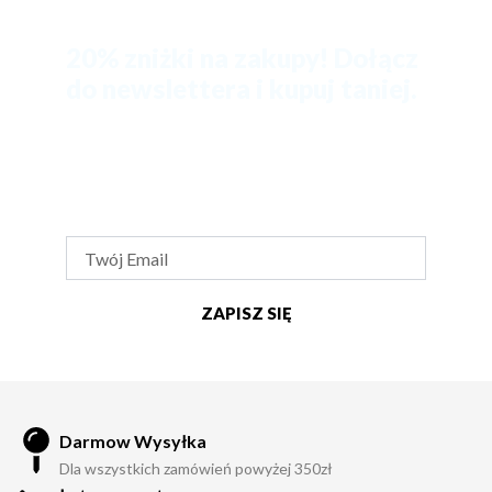
20% zniżki na zakupy! Dołącz
do newslettera i kupuj taniej.
Zapisz się na nasz newsletter i zaoszczędź 20% na
pierwszych zakupach.
Fajne ciuchy czekają na Ciebie!
ZAPISZ SIĘ
Darmow Wysyłka
Dla wszystkich zamówień powyżej 350zł