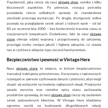
Popularność, jaką cieszy się nasz
vintage shop
, wynika z kilku
kluczowych aspektów. Po pierwsze, rosnąca potrzeba
posiadania rzeczy unikalnych sprawia, że standardowe
sieciówki przestają wystarczać. Po drugie, dostępność online
pozwala na przeglądanie setek ubrań z różnych epok – od lat
80. po wczesne lata 2000. – bez konieczności tracenia czasu w
stacjonarnych lumpeksach. Dodatkowo, fakt że nasz
vintage
store
oferuje odzież wypraną i przygotowaną do założenia,
przyciąga osoby ceniące jakość i higienę zakupów, co stawia
nas w czołówce sklepów typu second hand premium.
Bezpieczeństwo i pewność w Vintage Here
Nasz
vintage store
to miejsce, w którym bezpieczeństwo
transakcji traktujemy priorytetowo. Korzystamy z najnowszych
rozwiązań w zakresie szyfrowania danych i płatności, abyś mógł
skupić się wyłącznie na łowieniu najlepszych okazji. Przejrzyste
zasady zwrotów oraz rzetelne opisy stanu zachowania
produktów sprawiają, że nasz
vintage shop
cieszy się zaufaniem
setek zadowolonych klientów. W Vintage Here kładziemy
ogromny nacisk na budowanie długofalowych relacji,