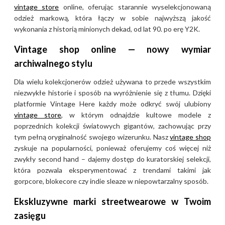
vintage store
online, oferując starannie wyselekcjonowaną
odzież markową, która łączy w sobie najwyższą jakość
wykonania z historią minionych dekad, od lat 90. po erę Y2K.
Vintage shop online — nowy wymiar
archiwalnego stylu
Dla wielu kolekcjonerów odzież używana to przede wszystkim
niezwykłe historie i sposób na wyróżnienie się z tłumu. Dzięki
platformie Vintage Here każdy może odkryć swój ulubiony
vintage store
, w którym odnajdzie kultowe modele z
poprzednich kolekcji światowych gigantów, zachowując przy
tym pełną oryginalność swojego wizerunku. Nasz
vintage shop
zyskuje na popularności, ponieważ oferujemy coś więcej niż
zwykły second hand – dajemy dostęp do kuratorskiej selekcji,
która pozwala eksperymentować z trendami takimi jak
gorpcore, blokecore czy indie sleaze w niepowtarzalny sposób.
Ekskluzywne marki streetwearowe w Twoim
zasięgu