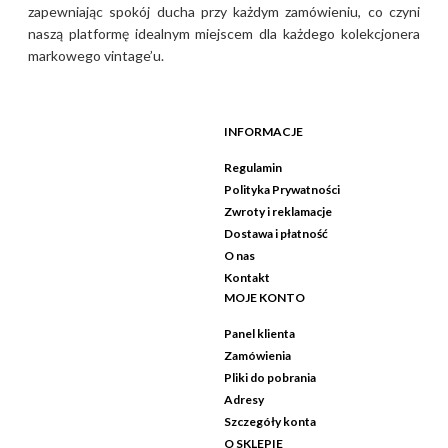
zapewniając spokój ducha przy każdym zamówieniu, co czyni
naszą platformę idealnym miejscem dla każdego kolekcjonera
markowego vintage’u.
INFORMACJE
Regulamin
Polityka Prywatności
Zwroty i reklamacje
Dostawa i płatność
O nas
Kontakt
MOJE KONTO
Panel klienta
Zamówienia
Pliki do pobrania
Adresy
Szczegóły konta
O SKLEPIE