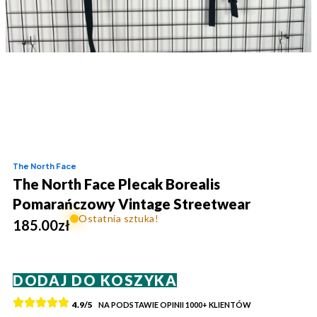
The North Face
The North Face Plecak Borealis
Pomarańczowy Vintage Streetwear
Ostatnia sztuka!
185.00
zł
ilość
DODAJ DO KOSZYKA
The
North
4.9/5
NA PODSTAWIE OPINII
1000+
KLIENTÓW
Face