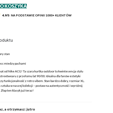
DO KOSZYKA
4.9/5
NA PODSTAWIE OPINII
1000+
KLIENTÓW
roduktu
ry stan
c
osc miedzy pachami
kat od Nike ACG! Ta szara kurtka outdoor to kwintesencja stylu
 streetwearu z przełomu lat 90/00. Idealna dla fanów estetyki
ączy funkcjonalność z retro vibem. Stan bardzo dobry, rozmiar XL.
a sztuka w naszej kolekcji – postaw na autentyczność i wyróżnij
y. Złap ten klasyk już teraz!
z, a otrzymasz: jutro