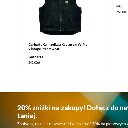
NFL
75.00
zł
Carhartt Kamizelka z Kapturem WIP L
Vintage Streetwear
Carhartt
245.00
zł
20% zniżki na zakupy! Dołącz do ne
taniej.
Zapisz się na nasz newsletter i zaoszczędź 20% na pierwszych 