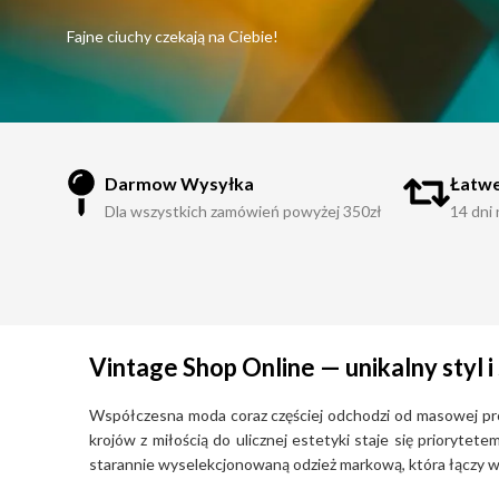
Fajne ciuchy czekają na Ciebie!
Darmow Wysyłka
Łatwe
Dla wszystkich zamówień powyżej 350zł
14 dni
Vintage Shop Online — unikalny styl
Współczesna moda coraz częściej odchodzi od masowej produ
krojów z miłością do ulicznej estetyki staje się prioryte
starannie wyselekcjonowaną odzież markową, która łączy w s