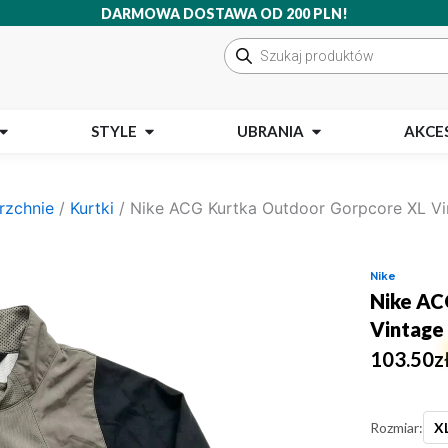
DARMOWA DOSTAWA OD 200 PLN!
Wyszukiwarka
produktów
Open MARKI
Open STYLE
Open UBRANIA
STYLE
UBRANIA
AKCE
rzchnie
/
Kurtki
/ Nike ACG Kurtka Outdoor Gorpcore XL Vi
Nike
Nike AC
Vintage
103.50
z
Rozmiar:
X