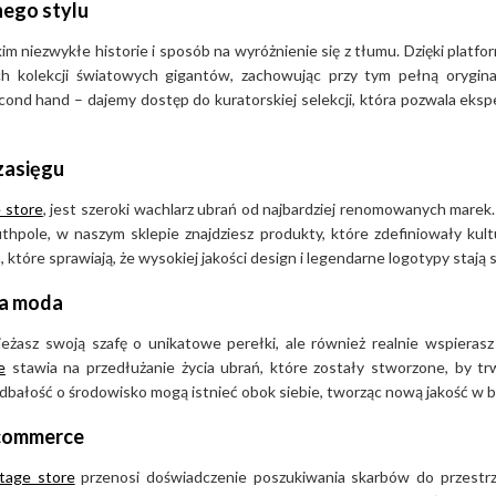
nego stylu
m niezwykłe historie i sposób na wyróżnienie się z tłumu. Dzięki platf
ch kolekcji światowych gigantów, zachowując przy tym pełną orygin
cond hand – dajemy dostęp do kuratorskiej selekcji, która pozwala eks
zasięgu
 store
, jest szeroki wachlarz ubrań od najbardziej renomowanych marek.
hpole, w naszym sklepie znajdziesz produkty, które zdefiniowały kult
które sprawiają, że wysokiej jakości design i legendarne logotypy stają 
na moda
wieżasz swoją szafę o unikatowe perełki, ale również realnie wspieras
e
stawia na przedłużanie życia ubrań, które zostały stworzone, by t
 dbałość o środowisko mogą istnieć obok siebie, tworząc nową jakość w 
-commerce
ntage store
przenosi doświadczenie poszukiwania skarbów do przestrz