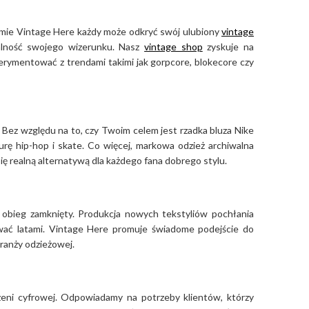
ormie Vintage Here każdy może odkryć swój ulubiony
vintage
alność swojego wizerunku. Nasz
vintage shop
zyskuje na
perymentować z trendami takimi jak gorpcore, blokecore czy
 Bez względu na to, czy Twoim celem jest rzadka bluza Nike
urę hip-hop i skate. Co więcej, markowa odzież archiwalna
się realną alternatywą dla każdego fana dobrego stylu.
z obieg zamknięty. Produkcja nowych tekstyliów pochłania
rwać latami. Vintage Here promuje świadome podejście do
branży odzieżowej.
eni cyfrowej. Odpowiadamy na potrzeby klientów, którzy