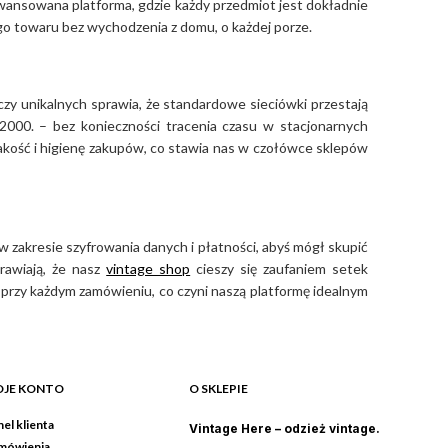
zaawansowana platforma, gdzie każdy przedmiot jest dokładnie
ego towaru bez wychodzenia z domu, o każdej porze.
czy unikalnych sprawia, że standardowe sieciówki przestają
2000. – bez konieczności tracenia czasu w stacjonarnych
jakość i higienę zakupów, co stawia nas w czołówce sklepów
 zakresie szyfrowania danych i płatności, abyś mógł skupić
rawiają, że nasz
vintage shop
cieszy się zaufaniem setek
przy każdym zamówieniu, co czyni naszą platformę idealnym
JE KONTO
O SKLEPIE
el klienta
Vintage Here – odzież vintage.
mówienia