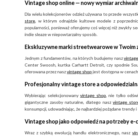
Vintage shop online — nowy wymiar archiwal
Dla wielu kolekcjonerów odzież używana to przede wszystki
store
, w którym odnajdzie kultowe modele z poprzedni
popularności, ponieważ oferujemy coś więcej niż zwykły se
indie sleaze w niepowtarzalny sposób.
Ekskluzywne marki streetwearowe w Twoim 
Jednym z fundamentów, na których budujemy nasz
vintage
Center Swoosh, kurtka Carhartt Detroit, czy spodnie Sout
oferowana przez nasz
vintage shop
jest dostępna w cenach, 
Profesjonalny vintage store a odpowiedzial
Wybierając selekcjonowany
vintage shop
, nie tylko odś
gigantyczne zasoby naturalne, dlatego nasz
vintage stor
konsumpcji, udowadniając, że najbardziej pożądane trendy i
Vintage shop jako odpowiedź na potrzeby e
Wraz z szybką ewolucją handlu elektronicznego, nasz
vi