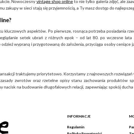
odukcie. Nowoczesny
vintage shop online
to nie tylko galeria zdjęć, ale 
u zakupy w sieci stają się przyjemnością, a Ty masz dostęp do najlepsz
line?
ilku kluczowych aspektów. Po pierwsze, rosnąca potrzeba posiadania rze
zeglądanie setek ubrań z różnych epok – od lat 80. po wczesne lata 
 odzież wypraną i przygotowaną do założenia, przyciąga osoby ceniące 
nsakcji traktujemy priorytetowo. Korzystamy z najnowszych rozwiązań w
te zasady zwrotów oraz rzetelne opisy stanu zachowania produktów sp
nacisk na budowanie długofalowych relacji, zapewniając spokój ducha 
INFORMACJE
MO
Regulamin
Pan
Polityka Prywatności
Za