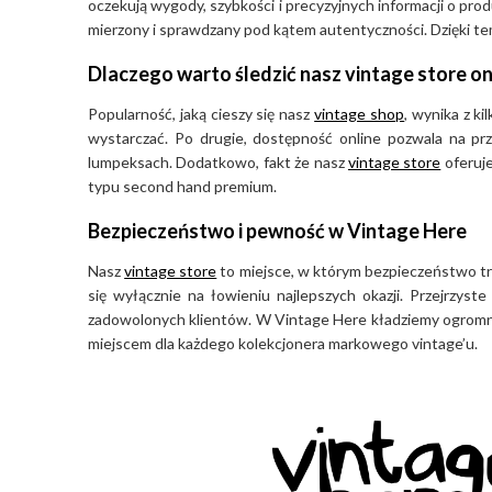
oczekują wygody, szybkości i precyzyjnych informacji o pr
mierzony i sprawdzany pod kątem autentyczności. Dzięki tem
Dlaczego warto śledzić nasz vintage store on
Popularność, jaką cieszy się nasz
vintage shop
, wynika z k
wystarczać. Po drugie, dostępność online pozwala na pr
lumpeksach. Dodatkowo, fakt że nasz
vintage store
oferuje
typu second hand premium.
Bezpieczeństwo i pewność w Vintage Here
Nasz
vintage store
to miejsce, w którym bezpieczeństwo tra
się wyłącznie na łowieniu najlepszych okazji. Przejrzys
zadowolonych klientów. W Vintage Here kładziemy ogromny 
miejscem dla każdego kolekcjonera markowego vintage’u.