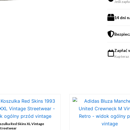
Jeśli zapł
14 dni 
Bezpiec
Zapłać w
Kup teraz 
zulka Red Skins XL Vintage
Streetwear