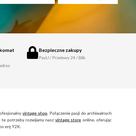
zkomat
Bezpieczne zakupy
PayU / Przelewy 24 / Blik
 adres
rofesjonalny
vintage shop
. Połączenie pasji do archiwalnych
na te potrzeby rozwijamy nasz
vintage store
online, oferując
po erę Y2K.