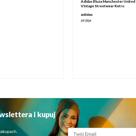
Adidas Bluza Manchester United
Vintage Streetwear Retro
adidas
69.00
zł
wslettera i kupuj
zakupach.