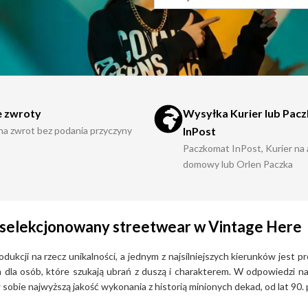
 zwroty
Wysyłka Kurier lub Pac
 na zwrot bez podania przyczyny
InPost
Paczkomat InPost, Kurier na
domowy lub Orlen Paczka
 i selekcjonowany streetwear w Vintage Here
kcji na rzecz unikalności, a jednym z najsilniejszych kierunków jest p
tem dla osób, które szukają ubrań z duszą i charakterem. W odpowiedzi 
obie najwyższą jakość wykonania z historią minionych dekad, od lat 90. 